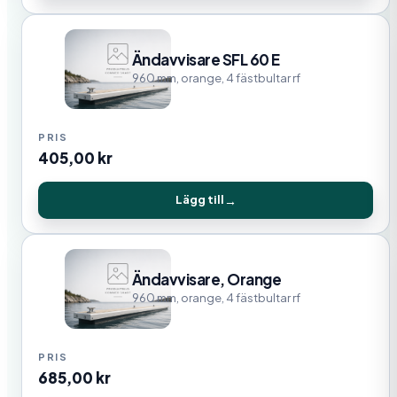
Ändavvisare SFL 60 E
960 mm, orange, 4 fästbultar rf
405,00
kr
Lägg till
Ändavvisare, Orange
960 mm, orange, 4 fästbultar rf
685,00
kr