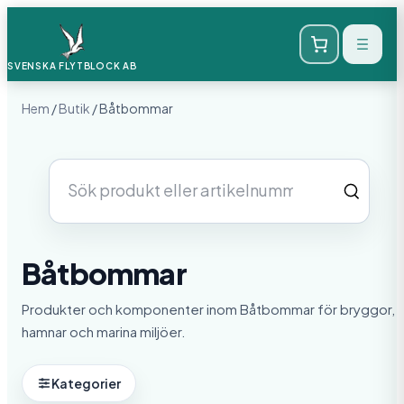
SVENSKA FLYTBLOCK
AB
Hem
/
Butik
/ Båtbommar
Sök
produkter
Båtbommar
Produkter och komponenter inom Båtbommar för bryggor,
hamnar och marina miljöer.
Kategorier