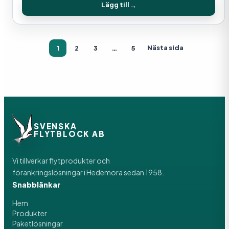
Lägg till
Nästa sida
1
2
3
…
5
SVENSKA
FLYTBLOCK AB
Vi tillverkar flytprodukter och
förankringslösningar i Hedemora sedan 1958.
Snabblänkar
Hem
Produkter
Paketlösningar