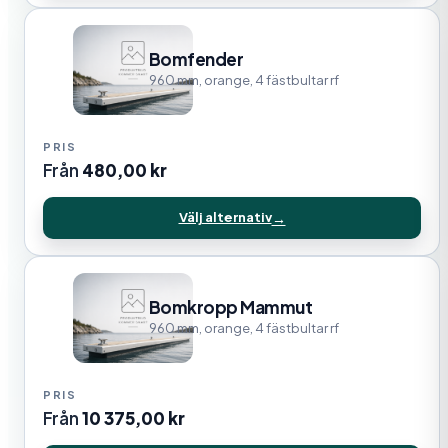
Bomfender
960 mm, orange, 4 fästbultar rf
Från
480,00
kr
Välj alternativ
Bomkropp Mammut
960 mm, orange, 4 fästbultar rf
Från
10 375,00
kr