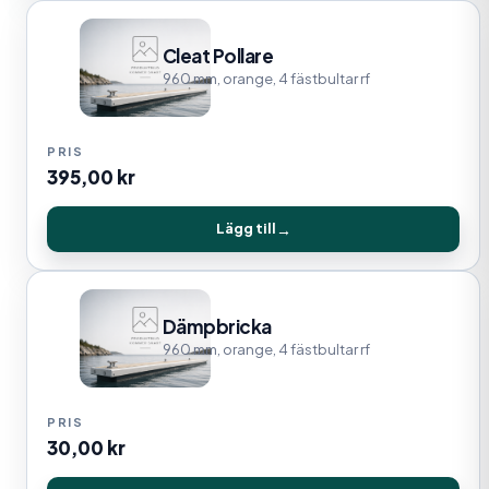
Cleat Pollare
960 mm, orange, 4 fästbultar rf
395,00
kr
Lägg till
Dämpbricka
960 mm, orange, 4 fästbultar rf
30,00
kr