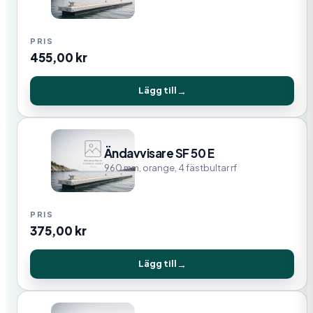
455,00
kr
Lägg till
Ändavvisare SF 50 E
960 mm, orange, 4 fästbultar rf
375,00
kr
Lägg till