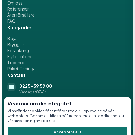
Om oss
Referenser
Återförsäljare
FAQ
Kategorier
Bojar
Bryggor
Förankring
Flytpontoner
Tillbehör
Paketlösningar
Kontakt
0225-59 59 00
Vardagar 07-16
info@svenskaflytblock.se
Vi värnar om din integritet
Vi använder cookies för att förbättra din upplevelse på vår
Idrottsvägen 8, 776 21 Hedemora
webbplats. Genom att klicka på "Acceptera alla" godkänner du
vår användning av cookies.
Acceptera alla