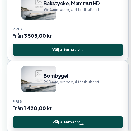
Bakstycke, Mammut HD
960 mm, orange, 4 fästbultar rf
Från
3 505,00
kr
Välj alternativ
Bombygel
960 mm, orange, 4 fästbultar rf
Från
1 420,00
kr
Välj alternativ