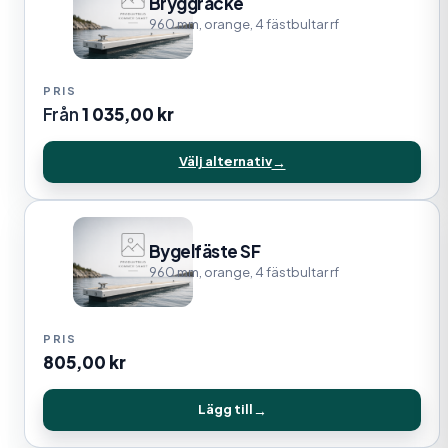
Bryggräcke
960 mm, orange, 4 fästbultar rf
Från
1 035,00
kr
Välj alternativ
Bygelfäste SF
960 mm, orange, 4 fästbultar rf
805,00
kr
Lägg till