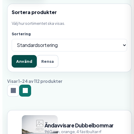
Sortera produkter
Välj hur sortimentet ska visas.
Sortering
Använd
Rensa
Visar 1-24 av 112 produkter
Ändavvisare Dubbelbommar
960 mm, orange, 4 fästbultar rf