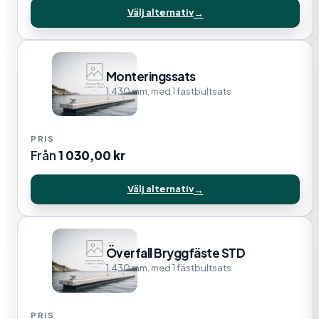
Välj alternativ
Monteringssats
1.430 mm, med 1 fästbultsats
Från
1 030,00
kr
Välj alternativ
Överfall Bryggfäste STD
1.430 mm, med 1 fästbultsats