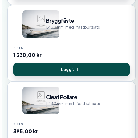
Bryggfäste
1.430 mm, med 1 fästbultsats
1 330,00
kr
Lägg till
Cleat Pollare
1.430 mm, med 1 fästbultsats
395,00
kr