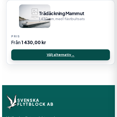
Trädäckning Mammut
1.430 mm, med 1 fästbultsats
Från
1 430,00
kr
Välj alternativ
SVENSKA
FLYTBLOCK AB