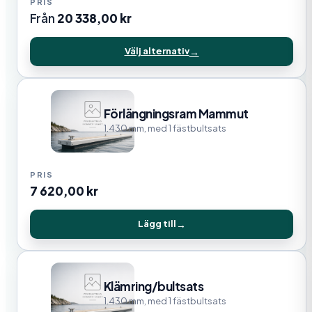
Från
20 338,00
kr
Välj alternativ
Förlängningsram Mammut
1.430 mm, med 1 fästbultsats
7 620,00
kr
Lägg till
Klämring/bultsats
1.430 mm, med 1 fästbultsats