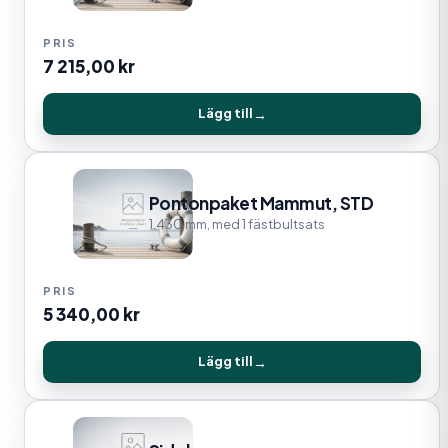
7 215,00
kr
Lägg till
Pontonpaket Mammut, STD
1.430 mm, med 1 fästbultsats
5 340,00
kr
Lägg till