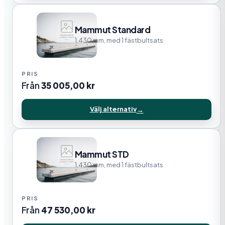
Mammut Standard
1.430 mm, med 1 fästbultsats
Från
35 005,00
kr
Välj alternativ
Mammut STD
1.430 mm, med 1 fästbultsats
Från
47 530,00
kr