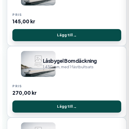
145,00
kr
Lägg till
Låsbygel Bomdäckning
1.430 mm, med 1 fästbultsats
270,00
kr
Lägg till