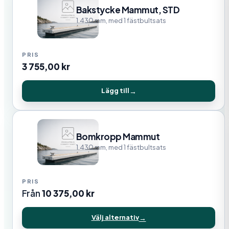
Bakstycke Mammut, STD
1.430 mm, med 1 fästbultsats
3 755,00
kr
Lägg till
Bomkropp Mammut
1.430 mm, med 1 fästbultsats
Från
10 375,00
kr
Välj alternativ