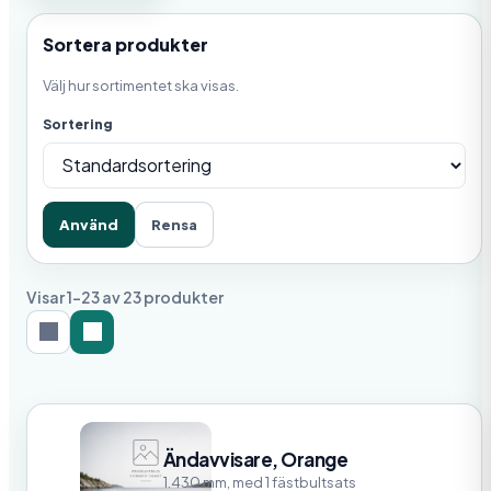
Sortera produkter
Välj hur sortimentet ska visas.
Sortering
Använd
Rensa
Visar 1-23 av 23 produkter
Ändavvisare, Orange
1.430 mm, med 1 fästbultsats