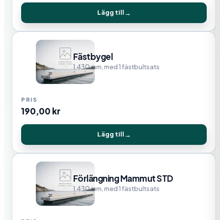
Lägg till
Fästbygel
1.430 mm, med 1 fästbultsats
190,00
kr
Lägg till
Förlängning Mammut STD
1.430 mm, med 1 fästbultsats