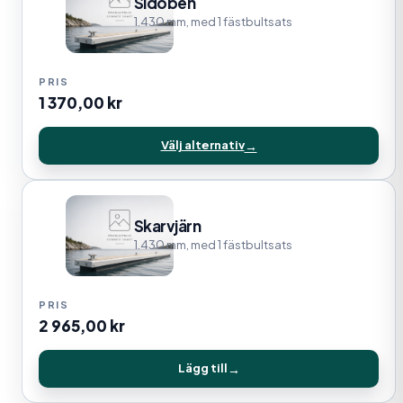
Sidoben
1.430 mm, med 1 fästbultsats
1 370,00
kr
Välj alternativ
Skarvjärn
1.430 mm, med 1 fästbultsats
2 965,00
kr
Lägg till