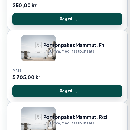
250,00
kr
Lägg till
Pontonpaket Mammut, Fh
1.430 mm, med 1 fästbultsats
5 705,00
kr
Lägg till
Pontonpaket Mammut, Fxd
1.430 mm, med 1 fästbultsats