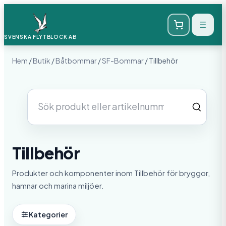
SVENSKA FLYTBLOCK
AB
Hem
/
Butik
/
Båtbommar
/
SF-Bommar
/ Tillbehör
Sök
produkter
Tillbehör
Produkter och komponenter inom Tillbehör för bryggor,
hamnar och marina miljöer.
Kategorier