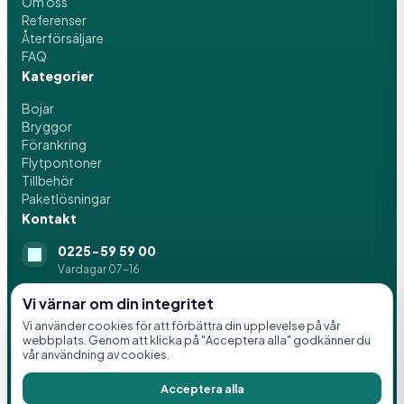
Om oss
Referenser
Återförsäljare
FAQ
Kategorier
Bojar
Bryggor
Förankring
Flytpontoner
Tillbehör
Paketlösningar
Kontakt
0225-59 59 00
Vardagar 07-16
info@svenskaflytblock.se
Vi värnar om din integritet
Vi använder cookies för att förbättra din upplevelse på vår
Idrottsvägen 8, 776 21 Hedemora
webbplats. Genom att klicka på "Acceptera alla" godkänner du
vår användning av cookies.
Acceptera alla