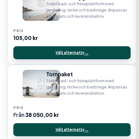
Stabil bad- och fiskeplattform med
landgång, räcke och badstege. Anpassas
efter plats och leveransbehov.
105,00
kr
Välj alternativ
Tornpaket
Stabil bad- och fiskeplattform med
landgång, räcke och badstege. Anpassas
efter plats och leveransbehov.
Från
38 050,00
kr
Välj alternativ