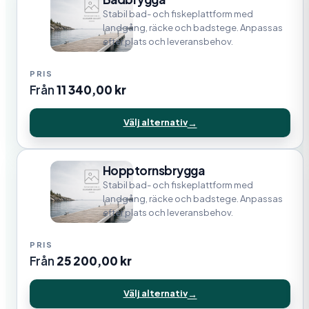
Stabil bad- och fiskeplattform med
landgång, räcke och badstege. Anpassas
efter plats och leveransbehov.
Från
11 340,00
kr
Välj alternativ
Hopptornsbrygga
Stabil bad- och fiskeplattform med
landgång, räcke och badstege. Anpassas
efter plats och leveransbehov.
Från
25 200,00
kr
Välj alternativ