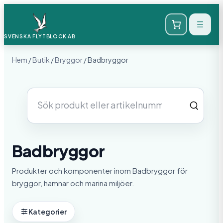
SVENSKA FLYTBLOCK
AB
Hem
/
Butik
/
Bryggor
/ Badbryggor
Sök
produkter
Badbryggor
Produkter och komponenter inom Badbryggor för
bryggor, hamnar och marina miljöer.
Kategorier