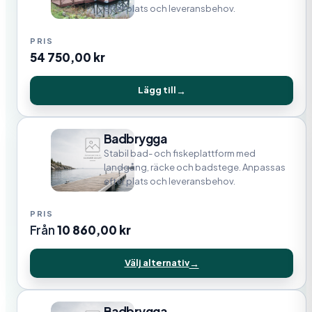
efter plats och leveransbehov.
54 750,00
kr
Lägg till
Badbrygga
Stabil bad- och fiskeplattform med
landgång, räcke och badstege. Anpassas
efter plats och leveransbehov.
Från
10 860,00
kr
Välj alternativ
Badbrygga