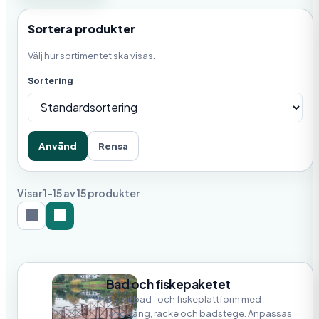
Sortera produkter
Välj hur sortimentet ska visas.
Sortering
Använd
Rensa
Visar 1-15 av 15 produkter
Bad och fiskepaketet
Stabil bad- och fiskeplattform med
landgång, räcke och badstege. Anpassas