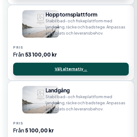
Hopptornsplattform
Stabil bad- och fiskeplattform med
landgång, räcke och badstege. Anpassas
efter plats och leveransbehov.
Från
53 100,00
kr
Välj alternativ
Landgång
Stabil bad- och fiskeplattform med
landgång, räcke och badstege. Anpassas
efter plats och leveransbehov.
Från
5 100,00
kr