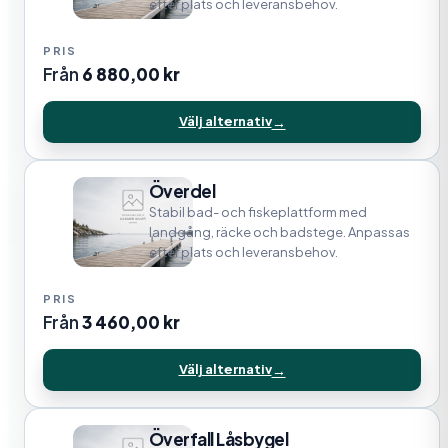
efter plats och leveransbehov.
Från
6 880,00
kr
Välj alternativ
Överdel
Stabil bad- och fiskeplattform med
landgång, räcke och badstege. Anpassas
efter plats och leveransbehov.
Från
3 460,00
kr
Välj alternativ
Överfall Låsbygel