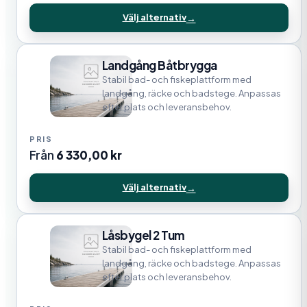
Välj alternativ
Landgång Båtbrygga
Stabil bad- och fiskeplattform med
landgång, räcke och badstege. Anpassas
efter plats och leveransbehov.
Från
6 330,00
kr
Välj alternativ
Låsbygel 2 Tum
Stabil bad- och fiskeplattform med
landgång, räcke och badstege. Anpassas
efter plats och leveransbehov.