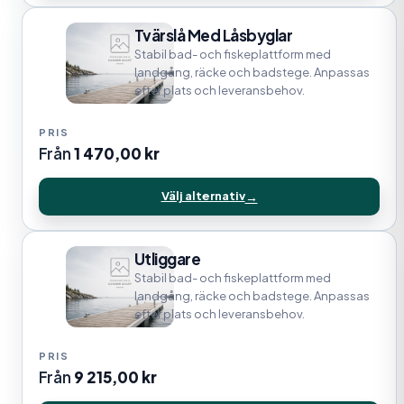
Tvärslå Med Låsbyglar
Stabil bad- och fiskeplattform med
landgång, räcke och badstege. Anpassas
efter plats och leveransbehov.
Från
1 470,00
kr
Välj alternativ
Utliggare
Stabil bad- och fiskeplattform med
landgång, räcke och badstege. Anpassas
efter plats och leveransbehov.
Från
9 215,00
kr