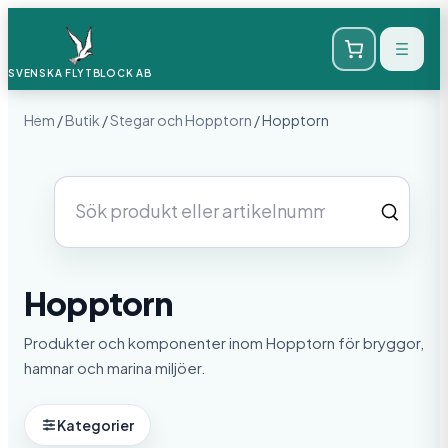
SVENSKA FLYTBLOCK
AB
Hem
/
Butik
/
Stegar och Hopptorn
/ Hopptorn
Sök
produkter
Hopptorn
Produkter och komponenter inom Hopptorn för bryggor,
hamnar och marina miljöer.
Kategorier