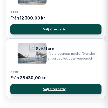
Från
12 300,00
kr
Välj alternativ
Svikttorn
Bakkantfäste levereras med utförandet
överdelen på däcket, över-/underdel.
Från
25 630,00
kr
Välj alternativ