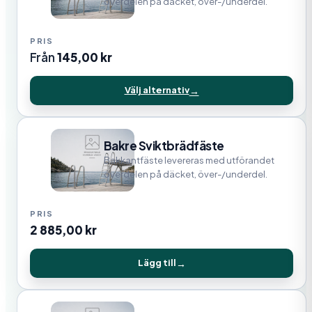
överdelen på däcket, över-/underdel.
Från
145,00
kr
Välj alternativ
Bakre Sviktbrädfäste
Bakkantfäste levereras med utförandet
överdelen på däcket, över-/underdel.
2 885,00
kr
Lägg till