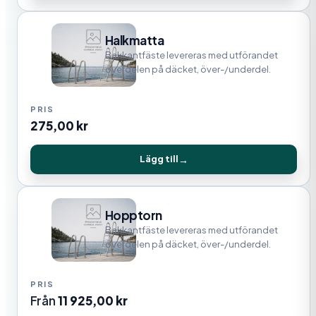
Halkmatta
Bakkantfäste levereras med utförandet
överdelen på däcket, över-/underdel.
275,00
kr
Lägg till
Hopptorn
Bakkantfäste levereras med utförandet
överdelen på däcket, över-/underdel.
Från
11 925,00
kr