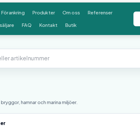
Förankring
Produkter
Om oss
Referenser
säljare
FAQ
Kontakt
Butik
bryggor, hamnar och marina miljöer.
ter