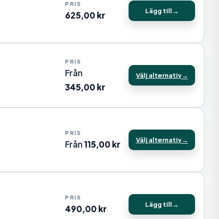
Lägg till
625,00
kr
Från
Välj alternativ
345,00
kr
Välj alternativ
Från
115,00
kr
Lägg till
490,00
kr