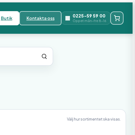
0225-59 59 00
Butik
Kontakta oss
Öppet mån–fre 8–16
Välj hur sortimentet ska visas.