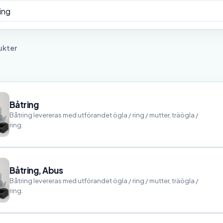
ukter
Båtring
Båtring levereras med utförandet ögla / ring / mutter, träögla /
ring.
Båtring, Abus
Båtring levereras med utförandet ögla / ring / mutter, träögla /
ring.