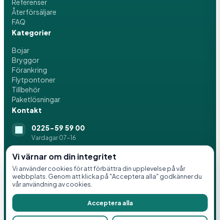
Referenser
Återförsäljare
FAQ
Kategorier
Bojar
Bryggor
Förankring
Flytpontoner
Tillbehör
Paketlösningar
Kontakt
0225-59 59 00
Vardagar 07-16
info@svenskaflytblock.se
Vi värnar om din integritet
Vi använder cookies för att förbättra din upplevelse på vår
Idrottsvägen 8, 776 21 Hedemora
webbplats. Genom att klicka på "Acceptera alla" godkänner du
vår användning av cookies.
Acceptera alla
© 2026 Svenska Flytblock AB. Alla rättigheter förbehållna.