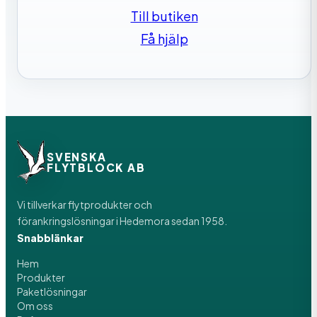
Till butiken
Få hjälp
SVENSKA
FLYTBLOCK AB
Vi tillverkar flytprodukter och
förankringslösningar i Hedemora sedan 1958.
Snabblänkar
Hem
Produkter
Paketlösningar
Om oss