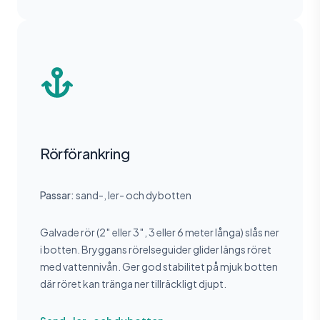
Rörförankring
Passar:
sand-, ler- och dybotten
Galvade rör (2″ eller 3″, 3 eller 6 meter långa) slås ner
i botten. Bryggans rörelseguider glider längs röret
med vattennivån. Ger god stabilitet på mjuk botten
där röret kan tränga ner tillräckligt djupt.