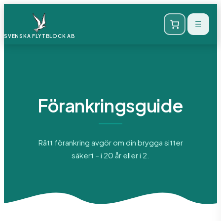
Hoppa
till
SVENSKA FLYTBLOCK
AB
innehåll
Förankringsguide
Rätt förankring avgör om din brygga sitter
säkert – i 20 år eller i 2.