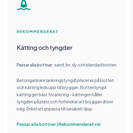
REKOMMENDERAT
Kätting och tyngder
Passar alla bottnar:
sand, ler, dy och blandad botten
Betongankare (ankringstyngd) placeras på botten
och kätting leds upp till bryggan. Bottentyngd
kätting ger bäst förankring – kättingen håller
tyngden på plats och förhindrar att bryggan driver
iväg. Enkel att anpassa till variabelt djup.
Passar alla bottnar | Rekommenderat val