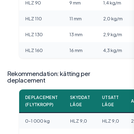
HLZ 90
9 mm
1,4 kg/m
HLZ 110
11 mm
2,0 kg/m
HLZ 130
13 mm
2,9 kg/m
HLZ 160
16 mm
4,3 kg/m
Rekommendation: kätting per
deplacement
DEPLACEMENT
SKYDDAT
UTSATT
(FLYTKROPP)
LÄGE
LÄGE
0–1 000 kg
HLZ 9,0
HLZ 9,0
2