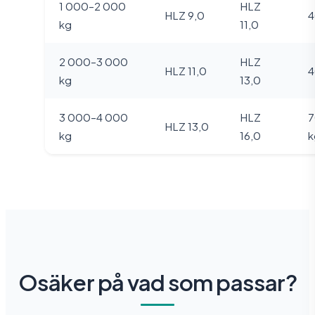
1 000–2 000
HLZ
HLZ 9,0
4
kg
11,0
2 000–3 000
HLZ
HLZ 11,0
4
kg
13,0
3 000–4 000
HLZ
7
HLZ 13,0
kg
16,0
k
Osäker på vad som passar?