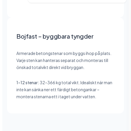
Bojfast – byggbara tyngder
Armerade betongstenar som byggs ihop på plats.
Varje sten kan hanteras separat och monteras till
önskad totalvikt direkt vid bryggan.
1–12 stenar:
32–366 kg total vikt. Idealiskt när man
inte kan sänka ner ett färdigt betongankar –
montera stenarna ett i taget under vatten.