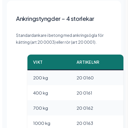
Ankringstyngder – 4 storlekar
Standardankare i betong med ankringsögla för
kätting (art 20 0003) eller rör (art 20 0001).
VIKT
ARTIKELNR
200 kg
20 0160
400 kg
20 0161
700 kg
20 0162
1000 kg
20 0163