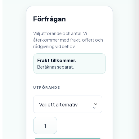
7
2
4
5
Förfrågan
,
0
0
Välj utförande och antal. Vi
återkommer med frakt, offert och
k
rådgivning vid behov.
r
t
i
Frakt tillkommer.
l
Beräknas separat.
l
1
1
5
UTFÖRANDE
3
0
,
0
0
B
k
r
ä