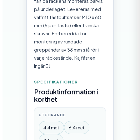
falt då räckena monteras parvis
på underlaget. Levereras med
valfritt fästbultsatser M10 x 60
mm (5 per fäste) eller franska
skruvar. Förberedda för
montering av rundade
greppändar av 38 mm stålrör i
varje räckesände. Kajfästen
ingår EJ.
SPECIFIKATIONER
Produktinformation i
korthet
UTFÖRANDE
4.4 met
6.4 met