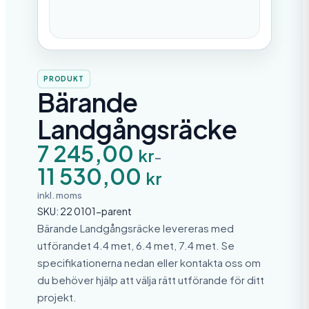
PRODUKT
Bärande
Landgångsräcke
P
7 245,00
kr
–
r
11 530,00
i
kr
s
i
inkl. moms
n
SKU:
22 0101-parent
t
e
Bärande Landgångsräcke levereras med
r
utförandet 4.4 met, 6.4 met, 7.4 met. Se
v
specifikationerna nedan eller kontakta oss om
a
l
du behöver hjälp att välja rätt utförande för ditt
l
projekt.
: