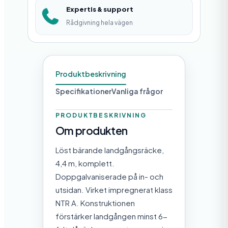
r
Expertis & support
ä
Rådgivning hela vägen
c
k
e
Produktbeskrivning
m
Specifikationer
Vanliga frågor
ä
n
PRODUKTBESKRIVNING
Om produkten
g
d
Löst bärande landgångsräcke,
4,4 m, komplett.
Doppgalvaniserade på in- och
utsidan. Virket impregnerat klass
NTR A. Konstruktionen
förstärker landgången minst 6-