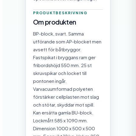
PRODUKTBESKRIVNING
Om produkten
BP-block, svart. Samma
utförande som AP-blocket men
avsett för båtbryggor.
Fastspikat i bryggans ram ger
fribordshöjd 550 mm. 25 st
skruvspikar och locket till
pontonen ingår.
Varvacuumformad polyeten
förstärker cellplasten mot slag
och stötar, skyddar mot spill.
Kan ersätta gamla BU-block.
Lockmått 585 x 1090 mm.
Dimension 1000 x 500 x 500