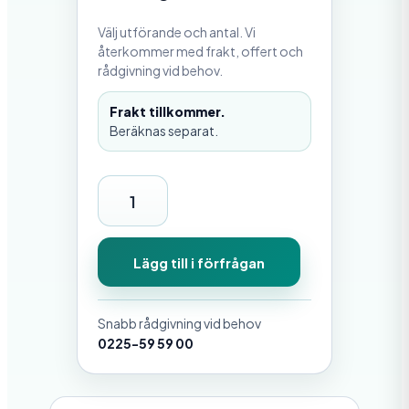
Välj utförande och antal. Vi
återkommer med frakt, offert och
rådgivning vid behov.
Frakt tillkommer.
Beräknas separat.
B
p
-
Lägg till i förfrågan
b
l
Snabb rådgivning vid behov
o
0225-59 59 00
c
k