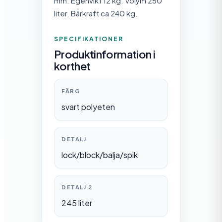
mm. Egenvikt 12 kg. Volym 250
liter. Bärkraft ca 240 kg.
SPECIFIKATIONER
Produktinformation i
korthet
FÄRG
svart polyeten
DETALJ
lock/block/balja/spik
DETALJ 2
245 liter