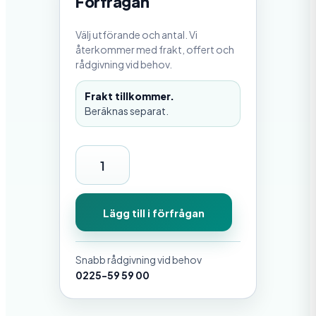
Förfrågan
Välj utförande och antal. Vi
återkommer med frakt, offert och
rådgivning vid behov.
Frakt tillkommer.
Beräknas separat.
B
r
i
Lägg till i förfrågan
c
k
Snabb rådgivning vid behov
a
0225-59 59 00
,
S