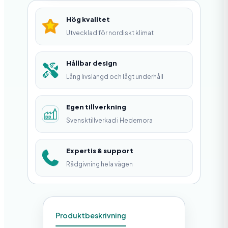
4
Hög kvalitet
b
Utvecklad för nordiskt klimat
,
2
Hållbar design
Lång livslängd och lågt underhåll
2
x
Egen tillverkning
6
Svensktillverkad i Hedemora
0
x
Expertis & support
6
Rådgivning hela vägen
0
x
5
Produktbeskrivning
M