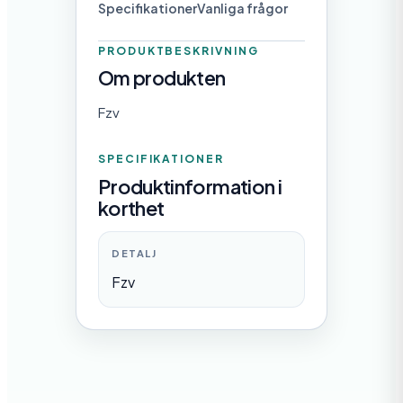
Specifikationer
Vanliga frågor
m
m
PRODUKTBESKRIVNING
Om produkten
ä
n
Fzv
g
SPECIFIKATIONER
d
Produktinformation i
korthet
DETALJ
Fzv