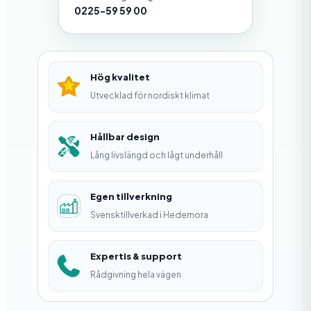
f
0225-59 59 00
e
n
d
Hög kvalitet
e
Utvecklad för nordiskt klimat
r
,
Hållbar design
Lång livslängd och lågt underhåll
V
i
Egen tillverkning
t
Svensktillverkad i Hedemora
m
ä
Expertis & support
n
Rådgivning hela vägen
g