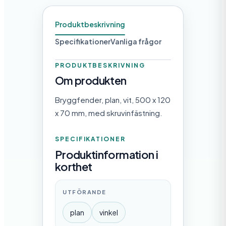
d
Produktbeskrivning
Specifikationer
Vanliga frågor
PRODUKTBESKRIVNING
Om produkten
Bryggfender, plan, vit, 500 x 120
x 70 mm, med skruvinfästning.
SPECIFIKATIONER
Produktinformation i
korthet
UTFÖRANDE
plan
vinkel