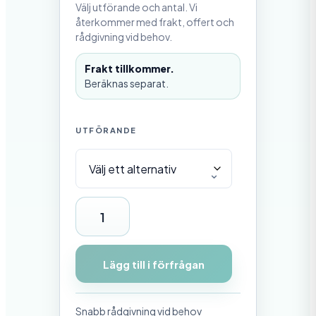
Välj utförande och antal. Vi
återkommer med frakt, offert och
rådgivning vid behov.
Frakt tillkommer.
Beräknas separat.
UTFÖRANDE
B
r
y
Lägg till i förfrågan
g
g
Snabb rådgivning vid behov