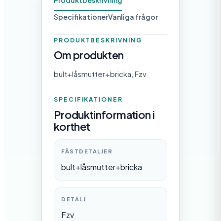
Produktbeskrivning
d
Specifikationer
Vanliga frågor
PRODUKTBESKRIVNING
Om produkten
bult+låsmutter+bricka, Fzv
SPECIFIKATIONER
Produktinformation i
korthet
FÄSTDETALJER
bult+låsmutter+bricka
DETALJ
Fzv