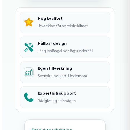
s
M
Hög kvalitet
1
Utvecklad för nordiskt klimat
0
×
Hållbar design
Lång livslängd och lågt underhåll
1
4
Egen tillverkning
0
Svensktillverkad i Hedemora
M
m
Expertis & support
m
Rådgivning hela vägen
ä
n
g