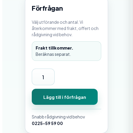
Förfrågan
Välj utförande och antal. Vi
återkommer med frakt, offert och
rådgivning vid behov.
Frakt tillkommer.
Beräknas separat.
B
u
l
Lägg till i förfrågan
t
s
Snabb rådgivning vid behov
a
0225-59 59 00
t