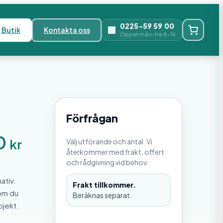
0225-59 59 00
Butik
Kontakta oss
Öppet mån–fre 8–16
Förfrågan
0
kr
Välj utförande och antal. Vi
återkommer med frakt, offert
och rådgivning vid behov.
ativ.
Frakt tillkommer.
 om du
Beräknas separat.
ojekt.