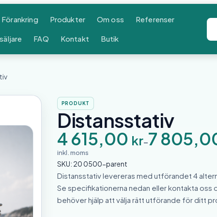
Förankring
Produkter
Om oss
Referenser
säljare
FAQ
Kontakt
Butik
tiv
PRODUKT
Distansstativ
P
4 615,00
7 805,0
kr
r
–
i
inkl. moms
s
SKU:
20 0500-parent
i
n
Distansstativ levereras med utförandet 4 altern
t
Se specifikationerna nedan eller kontakta oss
e
r
behöver hjälp att välja rätt utförande för ditt pr
v
a