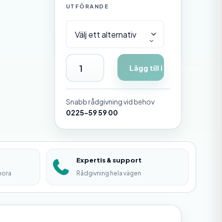
UTFÖRANDE
D
Lägg till i förfrågan
i
s
Snabb rådgivning vid behov
t
0225-59 59 00
a
n
Expertis & support
s
mora
Rådgivning hela vägen
s
t
a