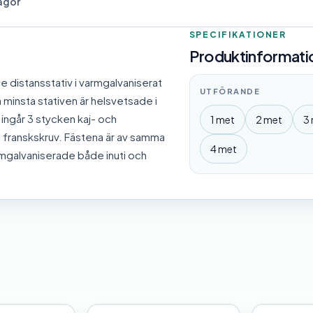
rågor
r
SPECIFIKATIONER
Produktinformatio
e distansstativ i varmgalvaniserat
UTFÖRANDE
å minsta stativen är helsvetsade i
v ingår 3 stycken kaj- och
1 met
2 met
3
franskskruv. Fästena är av samma
4 met
armgalvaniserade både inuti och