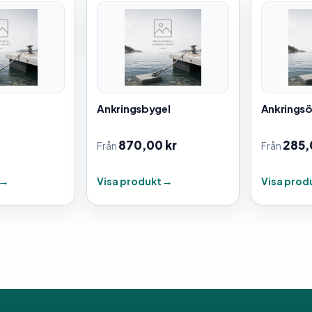
Ankringsbygel
Ankringsö
870,00
kr
285
Från
Från
Visa produkt
Visa prod