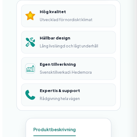
ä
Hög kvalitet
s
Utvecklad för nordiskt klimat
k
r
Hållbar design
Lång livslängd och lågt underhåll
u
v
Egen tillverkning
8
Svensktillverkad i Hedemora
x
6
Expertis & support
5
Rådgivning hela vägen
M
m
m
Produktbeskrivning
ä