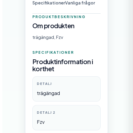
Specifikationer
Vanliga frågor
n
g
PRODUKTBESKRIVNING
Om produkten
d
trägängad, Fzv
SPECIFIKATIONER
Produktinformation i
korthet
DETALJ
trägängad
DETALJ 2
Fzv