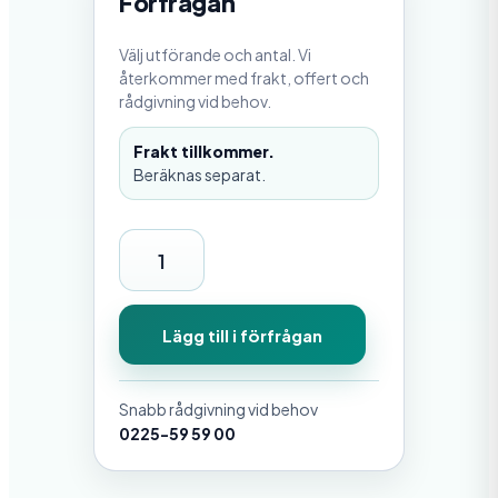
Förfrågan
Välj utförande och antal. Vi
återkommer med frakt, offert och
rådgivning vid behov.
Frakt tillkommer.
Beräknas separat.
F
r
a
Lägg till i förfrågan
n
s
Snabb rådgivning vid behov
k
0225-59 59 00
T
r