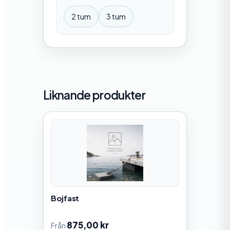
2 tum
3 tum
Liknande produkter
Bojfast
875,00
kr
Från