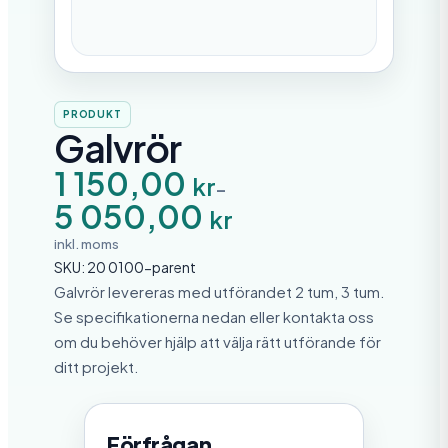
PRODUKT
Galvrör
P
1 150,00
kr
–
r
5 050,00
i
kr
s
i
inkl. moms
n
SKU:
20 0100-parent
t
e
Galvrör levereras med utförandet 2 tum, 3 tum.
r
Se specifikationerna nedan eller kontakta oss
v
om du behöver hjälp att välja rätt utförande för
a
l
ditt projekt.
l
:
1
1
Förfrågan
5