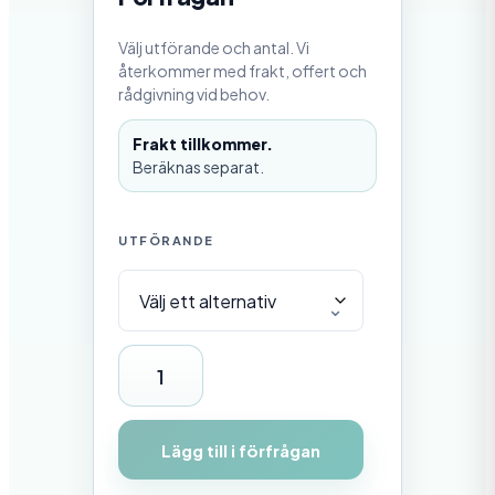
0
,
Välj utförande och antal. Vi
0
0
återkommer med frakt, offert och
rådgivning vid behov.
k
r
Frakt tillkommer.
t
i
Beräknas separat.
l
l
5
0
UTFÖRANDE
5
0
,
0
0
G
k
r
a
l
Lägg till i förfrågan
v