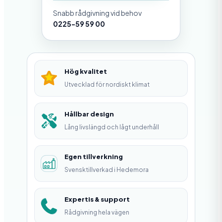
r
Snabb rådgivning vid behov
ö
0225-59 59 00
r
m
ä
Hög kvalitet
n
Utvecklad för nordiskt klimat
g
d
Hållbar design
Lång livslängd och lågt underhåll
Egen tillverkning
Svensktillverkad i Hedemora
Expertis & support
Rådgivning hela vägen