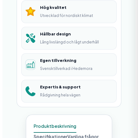
p
Hög kvalitet
a
Utvecklad för nordiskt klimat
m
ä
Hållbar design
Lång livslängd och lågt underhåll
n
g
Egen tillverkning
d
Svensktillverkad i Hedemora
Expertis & support
Rådgivning hela vägen
Produktbeskrivning
Specifikationer
Vanliga frågor