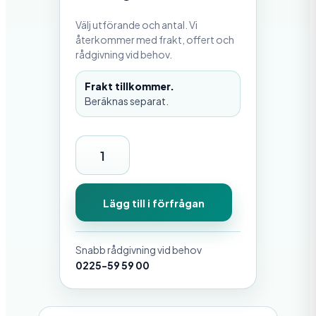
Välj utförande och antal. Vi
återkommer med frakt, offert och
rådgivning vid behov.
Frakt tillkommer.
Beräknas separat.
G
j
u
Lägg till i förfrågan
t
k
Snabb rådgivning vid behov
r
0225-59 59 00
a
m