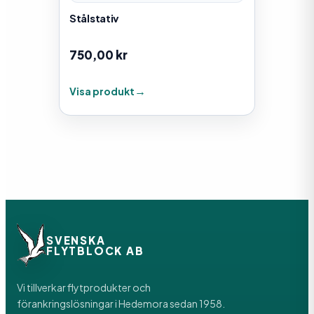
Stålstativ
750,00
kr
Visa produkt
SVENSKA
FLYTBLOCK AB
Vi tillverkar flytprodukter och
förankringslösningar i Hedemora sedan 1958.