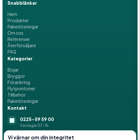
Snabblänkar
Hem
Produkter
Paketlösningar
Om oss
Referenser
Återförsäljare
FAQ
Kategorier
Bojar
Bryggor
Förankring
Flytpontoner
Tillbehör
Paketlösningar
Kontakt
0225-59 59 00
Vardagar 07-16
info@svenskaflytblock.se
Vi värnar om din integritet