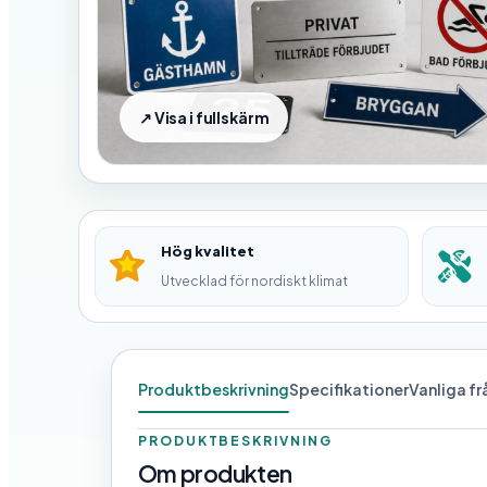
Hög kvalitet
Utvecklad för nordiskt klimat
Produktbeskrivning
Specifikationer
Vanliga f
PRODUKTBESKRIVNING
Om produkten