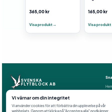
365,00
kr
165,00
kr
Visa produkt
Visa produkt
Sna
SVENSKA
FLYTBLOCK AB
He
Pro
Pak
Vi värnar om din integritet
Vi tillverkar flytprodukter och
Om 
förankringslösningar i Hedemora sedan 1958.
Vi använder cookies för att förbättra din upplevelse på vår
Ref
webbplats. Genom att klicka på "Acceptera alla" godkänner
Åter