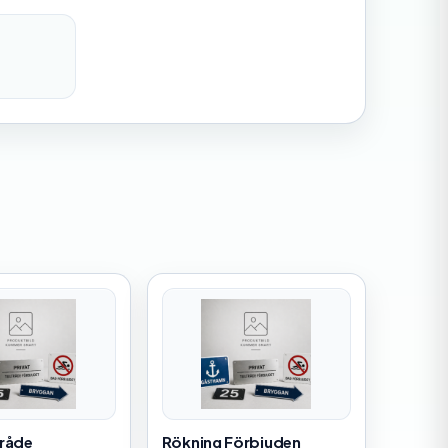
mråde
Rökning Förbjuden