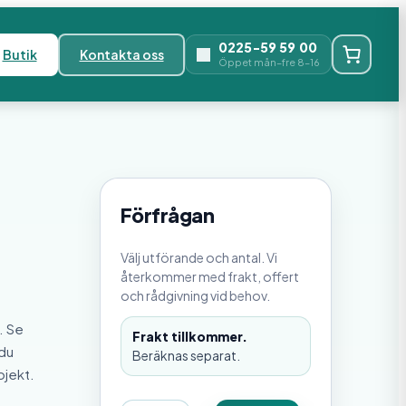
0225-59 59 00
Butik
Kontakta oss
Öppet mån–fre 8–16
Förfrågan
Välj utförande och antal. Vi
återkommer med frakt, offert
och rådgivning vid behov.
. Se
Frakt tillkommer.
 du
Beräknas separat.
ojekt.