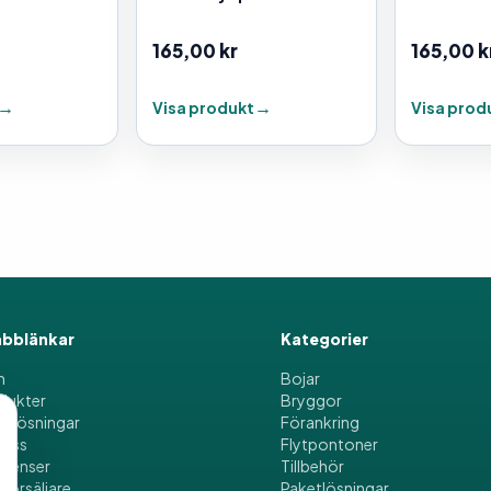
165,00
kr
165,00
k
Visa produkt
Visa prod
bblänkar
Kategorier
m
Bojar
dukter
Bryggor
etlösningar
Förankring
oss
Flytpontoner
erenser
Tillbehör
försäljare
Paketlösningar