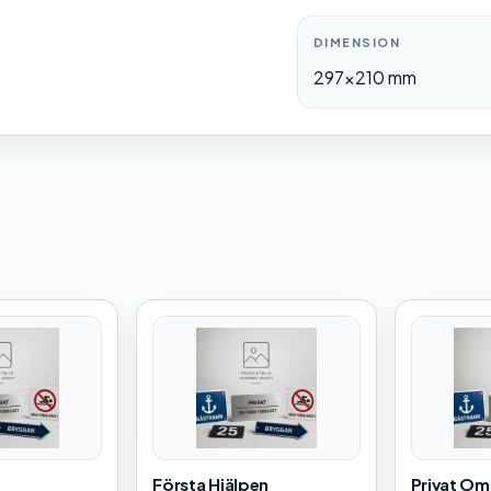
DIMENSION
297×210 mm
Första Hjälpen
Privat O