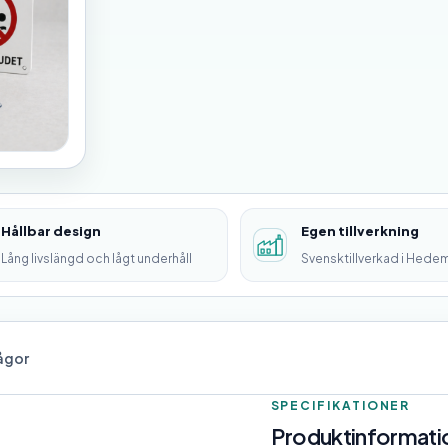
Hållbar design
Egen tillverkning
Lång livslängd och lågt underhåll
Svensktillverkad i Hede
rågor
SPECIFIKATIONER
Produktinformatio