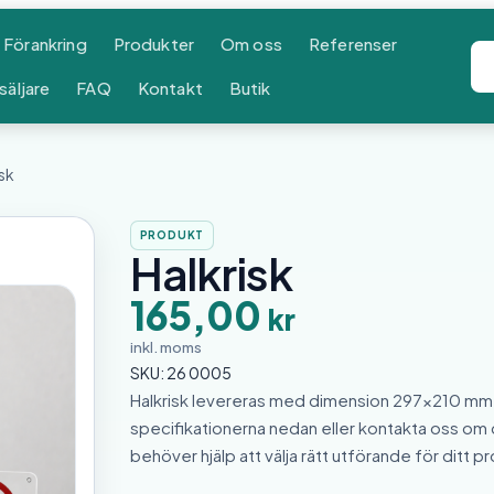
Förankring
Produkter
Om oss
Referenser
säljare
FAQ
Kontakt
Butik
isk
PRODUKT
Halkrisk
165,00
kr
inkl. moms
SKU:
26 0005
Halkrisk levereras med dimension 297×210 mm
specifikationerna nedan eller kontakta oss om
behöver hjälp att välja rätt utförande för ditt pr