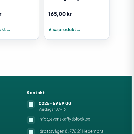
r
165,00
kr
ukt
Visa produkt
Kontakt
0225-59 59 00
Vardagar 07-16
info@svenskaflytblock.se
Idrottsvägen 8, 776 21 Hedemora