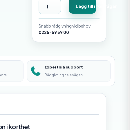
K
Lägg till i förfrågan
a
j
Snabb rådgivning vid behov
l
0225-59 59 00
i
s
t
Expertis & support
m
mora
Rådgivning hela vägen
ä
n
g
d
n i korthet