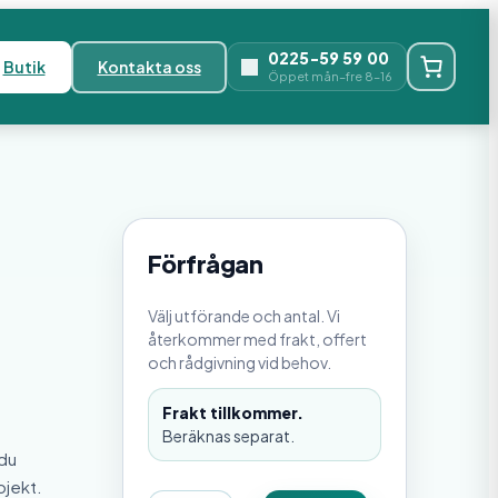
0225-59 59 00
Butik
Kontakta oss
Öppet mån–fre 8–16
Förfrågan
Välj utförande och antal. Vi
återkommer med frakt, offert
och rådgivning vid behov.
Frakt tillkommer.
Beräknas separat.
 du
ojekt.