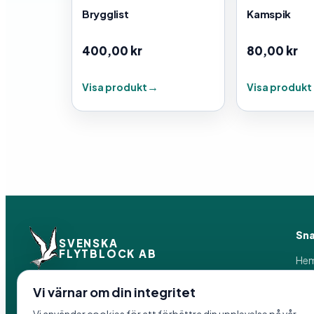
Brygglist
Kamspik
400,00
kr
80,00
kr
Visa produkt
Visa produkt
Sna
SVENSKA
FLYTBLOCK AB
He
Pro
Pak
Vi värnar om din integritet
Vi tillverkar flytprodukter och
Om 
förankringslösningar i Hedemora sedan 1958.