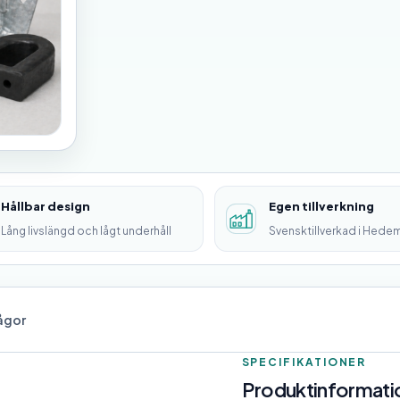
Hållbar design
Egen tillverkning
Lång livslängd och lågt underhåll
Svensktillverkad i Hede
rågor
SPECIFIKATIONER
Produktinformatio