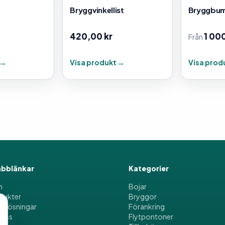
Bryggvinkellist
Bryggbump
420,00
kr
1 00
Från
Visa produkt
Visa prod
bblänkar
Kategorier
m
Bojar
dukter
Bryggor
etlösningar
Förankring
oss
Flytpontoner