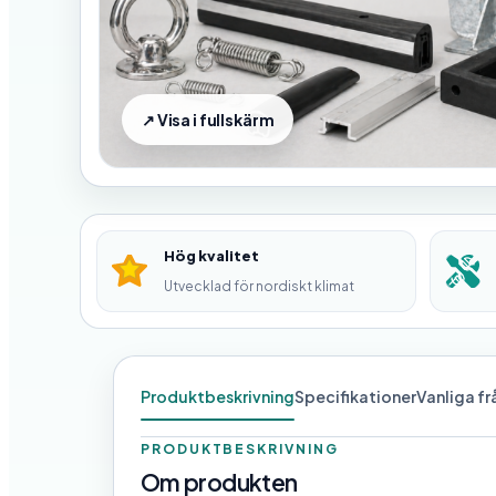
Hög kvalitet
Utvecklad för nordiskt klimat
Produktbeskrivning
Specifikationer
Vanliga f
PRODUKTBESKRIVNING
Om produkten