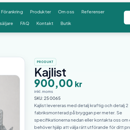
Förankring
Produkter
Om oss
Referenser
säljare
FAQ
Kontakt
Butik
PRODUKT
Kajlist
900,00
kr
inkl. moms
SKU:
25 0065
Kajlist levereras med detalj kraftig och detalj 2
fabriksmonterad på bryggan per meter. Se
specifikationerna nedan eller kontakta oss om
behöver hjälp att välja rätt utförande för ditt pr