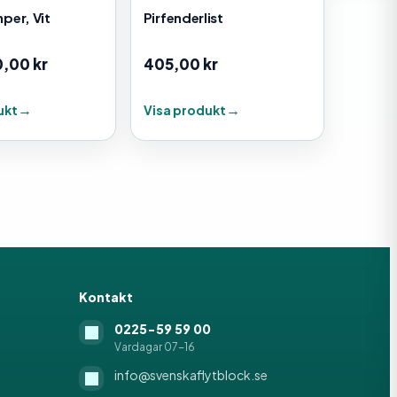
er, Vit
Pirfenderlist
0,00
kr
405,00
kr
ukt
Visa produkt
Kontakt
0225-59 59 00
Vardagar 07-16
info@svenskaflytblock.se