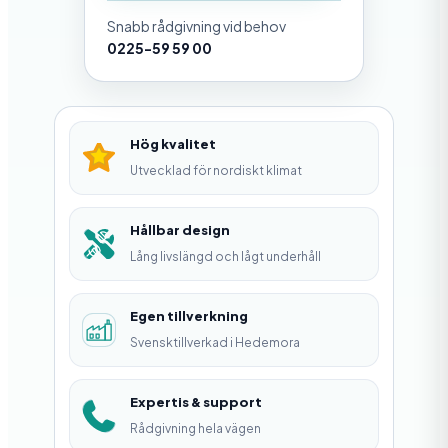
g
Snabb rådgivning vid behov
å
0225-59 59 00
n
g
s
Hög kvalitet
p
Utvecklad för nordiskt klimat
a
k
Hållbar design
Lång livslängd och lågt underhåll
e
t
Egen tillverkning
m
Svensktillverkad i Hedemora
ä
n
Expertis & support
g
Rådgivning hela vägen