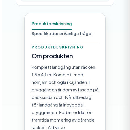
d
Produktbeskrivning
Specifikationer
Vanliga frågor
PRODUKTBESKRIVNING
Om produkten
Komplett landgång utan räcken,
1,5 x 4,1 m. Komplett med
hörnjärn och ögla i kajänden. I
bryggänden är dom avfasade på
däckssidan och två rullbeslag
för landgång är inbyggda i
bryggramen. Förberedda för
framtida montering av bärande
räcken. Allt virke