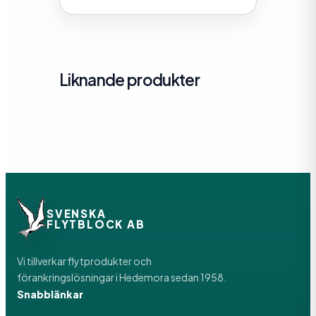
Liknande produkter
SVENSKA
FLYTBLOCK AB
Vi tillverkar flytprodukter och
förankringslösningar i Hedemora sedan 1958.
Snabblänkar