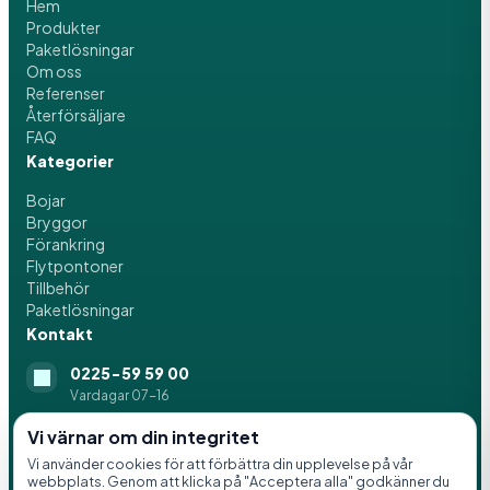
Hem
Produkter
Paketlösningar
Om oss
Referenser
Återförsäljare
FAQ
Kategorier
Bojar
Bryggor
Förankring
Flytpontoner
Tillbehör
Paketlösningar
Kontakt
0225-59 59 00
Vardagar 07-16
info@svenskaflytblock.se
Vi värnar om din integritet
Vi använder cookies för att förbättra din upplevelse på vår
Idrottsvägen 8, 776 21 Hedemora
webbplats. Genom att klicka på "Acceptera alla" godkänner du