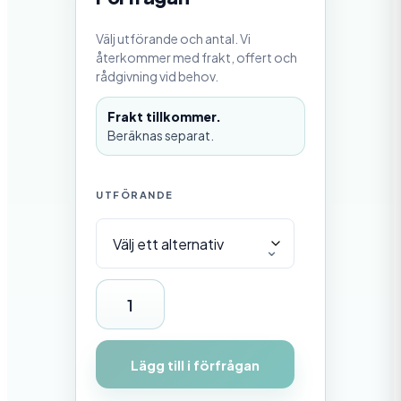
5
0
Välj utförande och antal. Vi
,
0
återkommer med frakt, offert och
0
rådgivning vid behov.
k
Frakt tillkommer.
r
t
Beräknas separat.
i
l
l
5
UTFÖRANDE
2
0
5
0
,
0
L
0
a
k
r
n
Lägg till i förfrågan
d