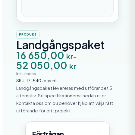
PRODUKT
Landgångspaket
P
16 650,00
kr
–
r
52 050,00
i
kr
s
i
inkl. moms
n
SKU:
17 1540-parent
t
e
Landgångspaket levereras med utförandet 5
r
alternativ. Se specifikationerna nedan eller
v
kontakta oss om du behöver hjälp att välja rätt
a
l
utförande för ditt projekt.
l
:
1
6
Förfrågan
6