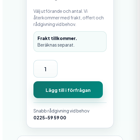
Välj utförande och antal. Vi
återkommer med frakt, offert och
rådgivning vid behov.
Frakt tillkommer.
Beräknas separat.
P
i
r
Lägg till i förfrågan
f
e
Snabb rådgivning vid behov
n
0225-59 59 00
d
e