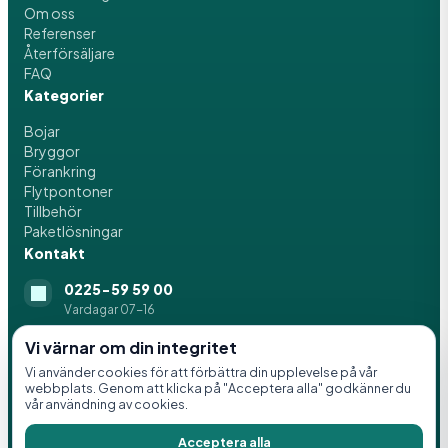
Om oss
Referenser
Återförsäljare
FAQ
Kategorier
Bojar
Bryggor
Förankring
Flytpontoner
Tillbehör
Paketlösningar
Kontakt
0225-59 59 00
Vardagar 07-16
info@svenskaflytblock.se
Vi värnar om din integritet
Vi använder cookies för att förbättra din upplevelse på vår
Idrottsvägen 8, 776 21 Hedemora
webbplats. Genom att klicka på "Acceptera alla" godkänner du
vår användning av cookies.
Acceptera alla