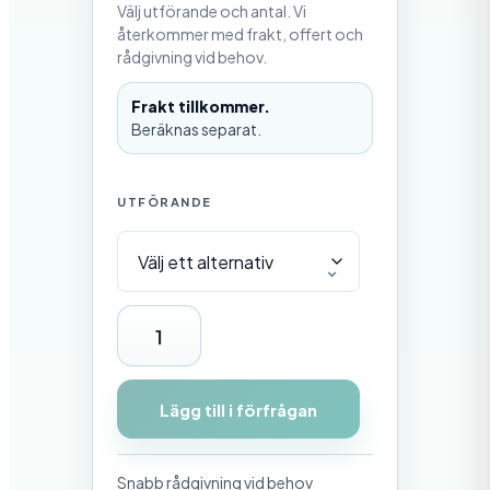
Välj utförande och antal. Vi
,
0
återkommer med frakt, offert och
0
rådgivning vid behov.
k
Frakt tillkommer.
r
t
Beräknas separat.
i
l
l
5
UTFÖRANDE
9
5
,
0
0
R
k
r
a
m
Lägg till i förfrågan
f
ö
Snabb rådgivning vid behov