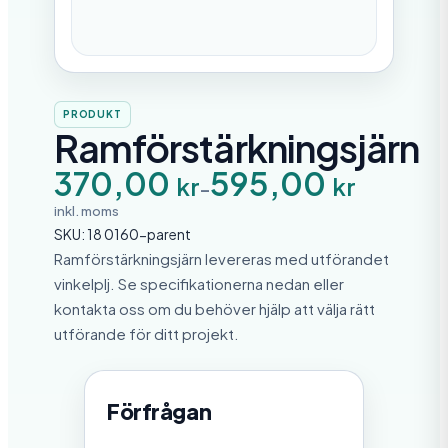
PRODUKT
Ramförstärkningsjärn
P
370,00
595,00
kr
kr
–
r
i
inkl. moms
s
SKU:
18 0160-parent
i
n
Ramförstärkningsjärn levereras med utförandet
t
vinkelplj. Se specifikationerna nedan eller
e
r
kontakta oss om du behöver hjälp att välja rätt
v
utförande för ditt projekt.
a
l
l
:
Förfrågan
3
7
0