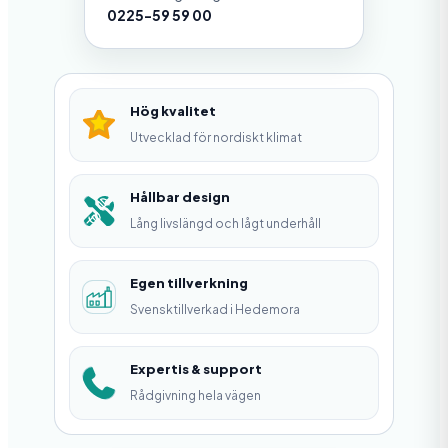
r
0225-59 59 00
s
t
ä
Hög kvalitet
r
Utvecklad för nordiskt klimat
k
n
Hållbar design
Lång livslängd och lågt underhåll
i
n
Egen tillverkning
g
Svensktillverkad i Hedemora
s
j
Expertis & support
ä
Rådgivning hela vägen
r