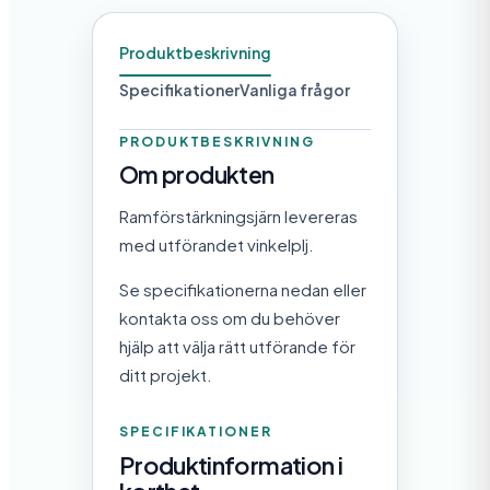
n
m
Produktbeskrivning
ä
Specifikationer
Vanliga frågor
n
g
PRODUKTBESKRIVNING
Om produkten
d
Ramförstärkningsjärn levereras
med utförandet vinkelplj.
Se specifikationerna nedan eller
kontakta oss om du behöver
hjälp att välja rätt utförande för
ditt projekt.
SPECIFIKATIONER
Produktinformation i