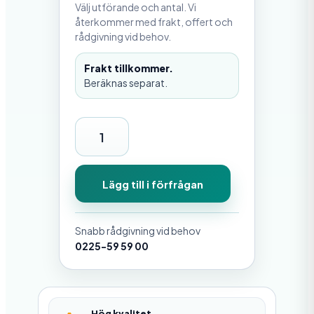
Välj utförande och antal. Vi
återkommer med frakt, offert och
rådgivning vid behov.
Frakt tillkommer.
Beräknas separat.
S
j
u
Lägg till i förfrågan
k
b
Snabb rådgivning vid behov
å
0225-59 59 00
r
m
ä
Hög kvalitet