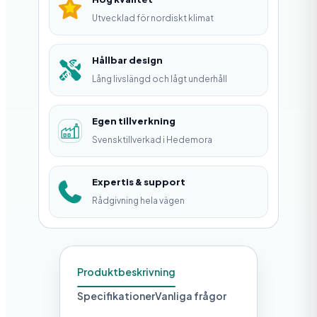
n
Utvecklad för nordiskt klimat
g
d
Hållbar design
Lång livslängd och lågt underhåll
Egen tillverkning
Svensktillverkad i Hedemora
Expertis & support
Rådgivning hela vägen
Produktbeskrivning
Specifikationer
Vanliga frågor