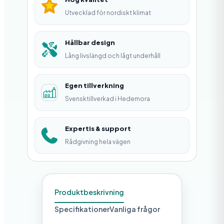
n
Utvecklad för nordiskt klimat
g
s
Hållbar design
Lång livslängd och lågt underhåll
k
o
Egen tillverkning
r
Svensktillverkad i Hedemora
g
m
Expertis & support
ä
Rådgivning hela vägen
n
g
d
Produktbeskrivning
Specifikationer
Vanliga frågor