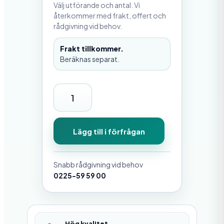
Välj utförande och antal. Vi
återkommer med frakt, offert och
rådgivning vid behov.
Frakt tillkommer.
Beräknas separat.
U
p
p
Lägg till i förfrågan
h
ä
Snabb rådgivning vid behov
n
0225-59 59 00
g
n
i
Hög kvalitet