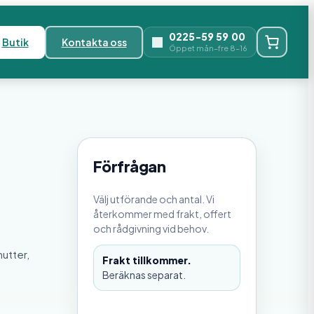
0225-59 59 00
Butik
Kontakta oss
Öppet mån–fre 8–16
Förfrågan
Välj utförande och antal. Vi
återkommer med frakt, offert
och rådgivning vid behov.
mutter,
Frakt tillkommer.
Beräknas separat.