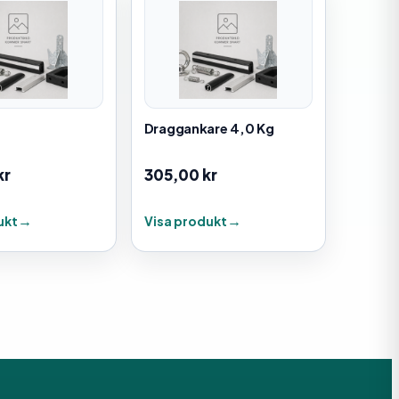
Draggankare 4,0 Kg
kr
305,00
kr
ukt
Visa produkt