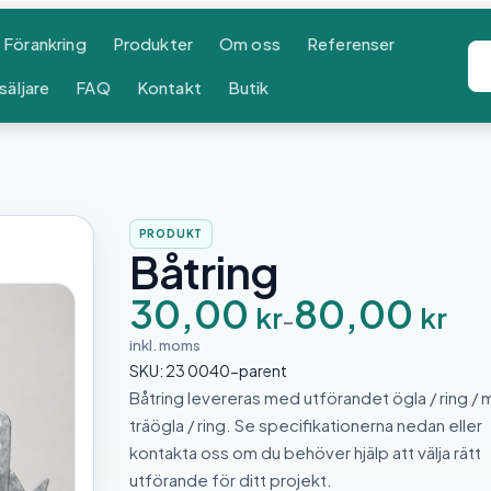
Förankring
Produkter
Om oss
Referenser
säljare
FAQ
Kontakt
Butik
PRODUKT
Båtring
P
30,00
80,00
kr
kr
r
–
i
inkl. moms
s
SKU:
23 0040-parent
i
n
Båtring levereras med utförandet ögla / ring / 
t
träögla / ring. Se specifikationerna nedan eller
e
r
kontakta oss om du behöver hjälp att välja rätt
v
utförande för ditt projekt.
a