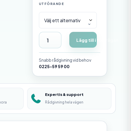
UTFÖRANDE
B
Lägg till i förfrågan
å
t
Snabb rådgivning vid behov
r
0225-59 59 00
i
n
Expertis & support
g
mora
Rådgivning hela vägen
m
ä
n