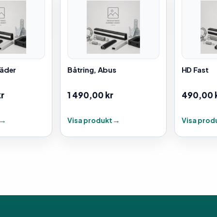
jäder
Båtring, Abus
HD Fast
kr
1 490,00
kr
490,00
Visa produkt
Visa prod