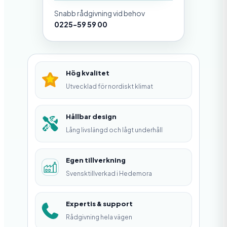
l
Snabb rådgivning vid behov
ä
0225-59 59 00
n
s
S
Hög kvalitet
F
Utvecklad för nordiskt klimat
,
H
Hållbar design
Lång livslängd och lågt underhåll
D
m
Egen tillverkning
ä
Svensktillverkad i Hedemora
n
g
Expertis & support
d
Rådgivning hela vägen