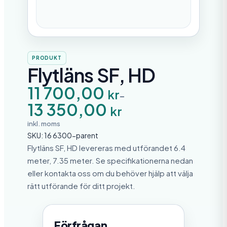
PRODUKT
Flytläns SF, HD
P
11 700,00
kr
–
r
13 350,00
i
kr
s
i
inkl. moms
n
SKU:
16 6300-parent
t
e
Flytläns SF, HD levereras med utförandet 6.4
r
meter, 7.35 meter. Se specifikationerna nedan
v
eller kontakta oss om du behöver hjälp att välja
a
l
rätt utförande för ditt projekt.
l
:
1
1
Förfrågan
7