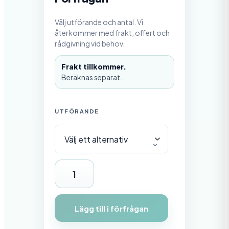
0
0
Välj utförande och antal. Vi
,
0
återkommer med frakt, offert och
0
rådgivning vid behov.
k
Frakt tillkommer.
r
t
Beräknas separat.
i
l
l
1
UTFÖRANDE
3
3
5
0
,
0
F
0
l
k
r
y
Lägg till i förfrågan
t