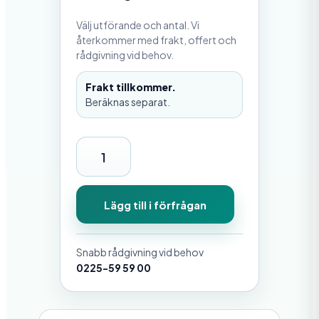
Välj utförande och antal. Vi
återkommer med frakt, offert och
rådgivning vid behov.
Frakt tillkommer.
Beräknas separat.
F
l
y
Lägg till i förfrågan
t
l
Snabb rådgivning vid behov
ä
0225-59 59 00
n
s