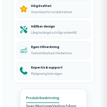
S
Hög kvalitet
F
Utvecklad för nordiskt klimat
,
S
Hållbar design
Lång livslängd och lågt underhåll
T
D
Egen tillverkning
m
Svensktillverkad i Hedemora
ä
n
Expertis & support
g
Rådgivning hela vägen
d
Produktbeskrivning
Specifikationer
Vanliga frågor