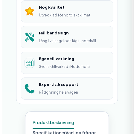
o
Hög kvalitet
n
Utvecklad för nordiskt klimat
M
4
Hållbar design
Lång livslängd och lågt underhåll
0
L
Egen tillverkning
m
Svensktillverkad i Hedemora
ä
n
Expertis & support
g
Rådgivning hela vägen
d
Produktbeskrivning
Specifikationer
Vanliga frågor