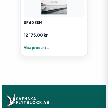
SF 60 ESM
12 175,00
kr
Visa produkt
SVENSKA
FLYTBLOCK AB