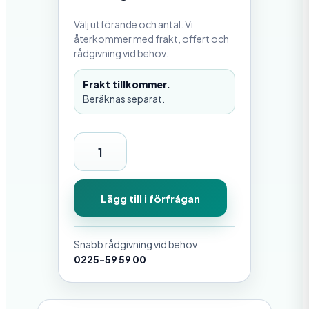
Välj utförande och antal. Vi
återkommer med frakt, offert och
rådgivning vid behov.
Frakt tillkommer.
Beräknas separat.
F
l
y
Lägg till i förfrågan
t
p
Snabb rådgivning vid behov
o
0225-59 59 00
n
t