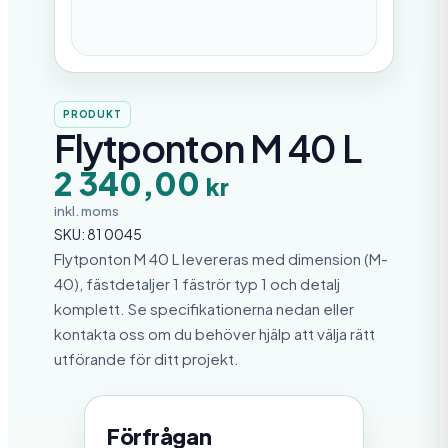
PRODUKT
Flytponton M 40 L
2 340,00
kr
inkl. moms
SKU:
81 0045
Flytponton M 40 L levereras med dimension (M-
40), fästdetaljer 1 fäströr typ 1 och detalj
komplett. Se specifikationerna nedan eller
kontakta oss om du behöver hjälp att välja rätt
utförande för ditt projekt.
Förfrågan