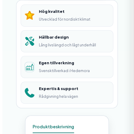
m
Hög kvalitet
g
Utvecklad för nordiskt klimat
å
n
Hållbar design
Lång livslängd och lågt underhåll
g
s
Egen tillverkning
k
Svensktillverkad i Hedemora
ö
r
Expertis & support
n
Rådgivning hela vägen
i
n
g
Produktbeskrivning
m