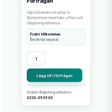
Förfrågan
Välj utförande och antal. Vi
återkommer med frakt, offert och
rådgivning vid behov.
Frakt tillkommer.
Beräknas separat.
F
ö
r
Lägg till i förfrågan
b
u
Snabb rådgivning vid behov
d
0225-59 59 00
T
o