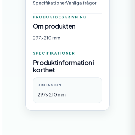
Specifikationer
Vanliga frågor
ä
n
PRODUKTBESKRIVNING
Om produkten
g
d
297×210 mm
SPECIFIKATIONER
Produktinformation i
korthet
DIMENSION
297×210 mm