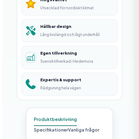
k
Utvecklad för nordiskt klimat
o
r
Hållbar design
Lång livslängd och lågt underhåll
m
ä
Egen tillverkning
n
Svensktillverkad i Hedemora
g
d
Expertis & support
Rådgivning hela vägen
Produktbeskrivning
Specifikationer
Vanliga frågor