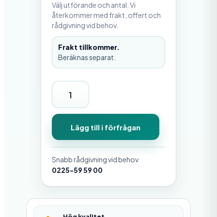
Välj utförande och antal. Vi
återkommer med frakt, offert och
rådgivning vid behov.
Frakt tillkommer.
Beräknas separat.
G
a
s
Lägg till i förfrågan
o
l
Snabb rådgivning vid behov
f
0225-59 59 00
l
a
s
Hög kvalitet