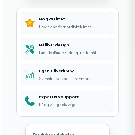
m
p
Hög kvalitet
a
Utvecklad för nordiskt klimat
r
e
Hållbar design
Lång livslängd och lågt underhåll
M
e
Egen tillverkning
d
Svensktillverkad i Hedemora
P
e
Expertis & support
-
Rådgivning hela vägen
b
u
s