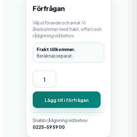
Förfrågan
Välj utförande och antal. Vi
återkommer med frakt, offert och
rådgivning vid behov.
Frakt tillkommer.
Beräknas separat.
G
u
m
Lägg till i förfrågan
m
i
Snabb rådgivning vid behov
d
0225-59 59 00
ä