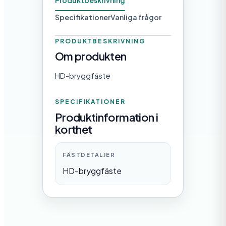
Produktbeskrivning
s
Specifikationer
Vanliga frågor
n
i
PRODUKTBESKRIVNING
Om produkten
n
g
HD-bryggfäste
m
SPECIFIKATIONER
ä
Produktinformation i
n
korthet
g
d
FÄSTDETALJER
HD-bryggfäste