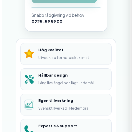
t
Snabb rådgivning vid behov
o
0225-59 59 00
r
n
s
Hög kvalitet
p
Utvecklad för nordiskt klimat
l
a
Hållbar design
Lång livslängd och lågt underhåll
t
t
Egen tillverkning
f
Svensktillverkad i Hedemora
o
r
Expertis & support
m