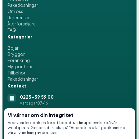
Paketlösningar
Om oss
Referenser
Återförsäljare
FAQ
Kategorier
Bojar
Bryggor
Förankring
Flytpontoner
Tillbehör
Paketlösningar
Kontakt
0225-59 59 00
Vardagar 07-16
info@svenskaflytblock.se
Vi värnar om din integritet
Vi använder cookies för att förbättra din upplevelse på vår
Idrottsvägen 8, 776 21 Hedemora
webbplats. Genom att klicka på "Acceptera alla" godkänner du
vår användning av cookies.