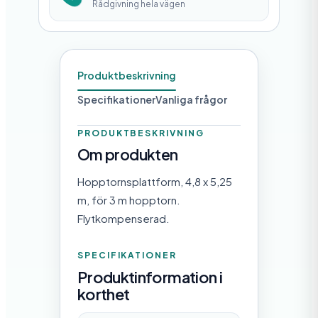
Rådgivning hela vägen
m
ä
n
Produktbeskrivning
g
Specifikationer
Vanliga frågor
d
PRODUKTBESKRIVNING
Om produkten
Hopptornsplattform, 4,8 x 5,25
m, för 3 m hopptorn.
Flytkompenserad.
SPECIFIKATIONER
Produktinformation i
korthet