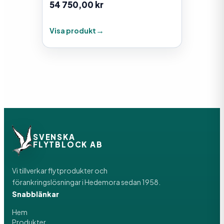
54 750,00
kr
Visa produkt
SVENSKA
FLYTBLOCK AB
Vi tillverkar flytprodukter och
förankringslösningar i Hedemora sedan 1958.
Snabblänkar
Hem
Produkter