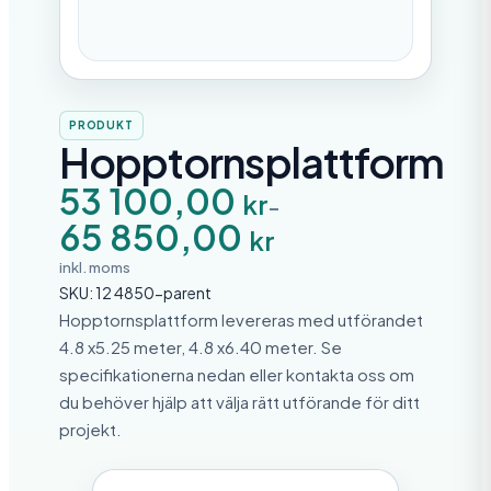
PRODUKT
Hopptornsplattform
P
53 100,00
kr
–
r
65 850,00
i
kr
s
i
inkl. moms
n
SKU:
12 4850-parent
t
e
Hopptornsplattform levereras med utförandet
r
4.8 x5.25 meter, 4.8 x6.40 meter. Se
v
specifikationerna nedan eller kontakta oss om
a
l
du behöver hjälp att välja rätt utförande för ditt
l
projekt.
:
5
3
1