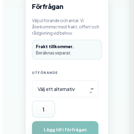
0
Förfrågan
0
,
0
Välj utförande och antal. Vi
0
återkommer med frakt, offert och
rådgivning vid behov.
k
r
t
Frakt tillkommer.
i
Beräknas separat.
l
l
6
5
UTFÖRANDE
8
5
0
,
0
0
H
k
o
r
p
Lägg till i förfrågan
p