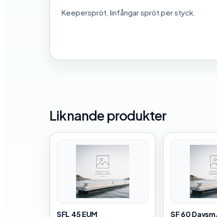
Keeperspröt, linfångar spröt per styck.
Liknande produkter
SFL 45 EUM
SF 60 Davsm