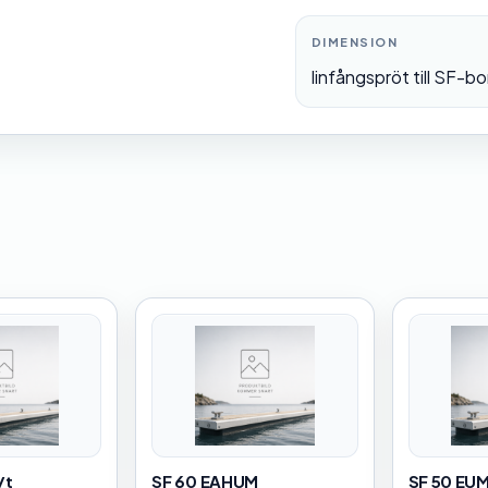
DIMENSION
linfångspröt till SF-
/t
SF 60 EAHUM
SF 50 EU