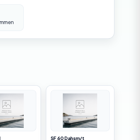
bommen
M
SF 60 Dahsm/t