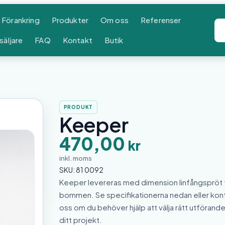
Förankring
Produkter
Om oss
Referenser
säljare
FAQ
Kontakt
Butik
PRODUKT
Keeper
470,00
kr
inkl. moms
SKU:
81 0092
Keeper levereras med dimension linfångspröt ti
bommen. Se specifikationerna nedan eller kon
oss om du behöver hjälp att välja rätt utförande
ditt projekt.