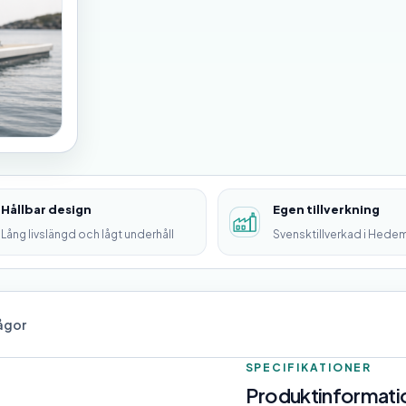
Hållbar design
Egen tillverkning
Lång livslängd och lågt underhåll
Svensktillverkad i Hede
rågor
SPECIFIKATIONER
Produktinformatio