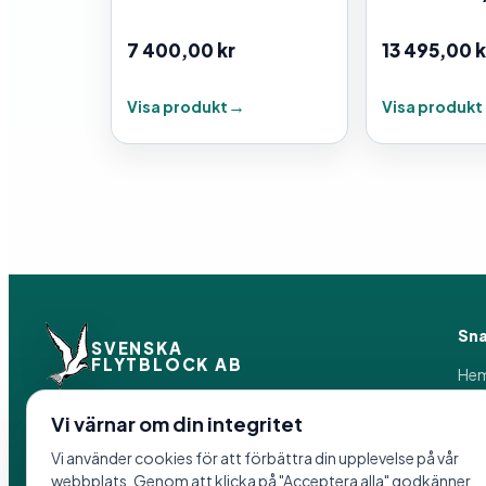
7 400,00
kr
13 495,00
k
Visa produkt
Visa produkt
Sna
SVENSKA
FLYTBLOCK AB
He
Pro
Pak
Vi värnar om din integritet
Vi tillverkar flytprodukter och
Om 
förankringslösningar i Hedemora sedan 1958.
Vi använder cookies för att förbättra din upplevelse på vår
Ref
webbplats. Genom att klicka på "Acceptera alla" godkänner
Åter