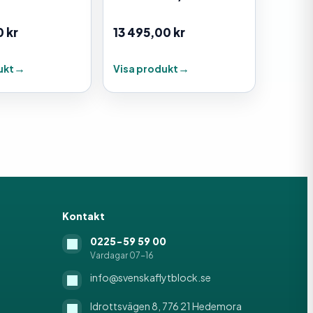
0
kr
13 495,00
kr
ukt
Visa produkt
Kontakt
0225-59 59 00
Vardagar 07-16
info@svenskaflytblock.se
Idrottsvägen 8, 776 21 Hedemora