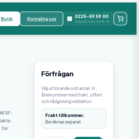
0225-59 59 00
Butik
Kontakta oss
Öppet mån–fre 8–16
Förfrågan
Välj utförande och antal. Vi
återkommer med frakt, offert
och rådgivning vid behov.
ll SF-
Frakt tillkommer.
takta
Beräknas separat.
 för