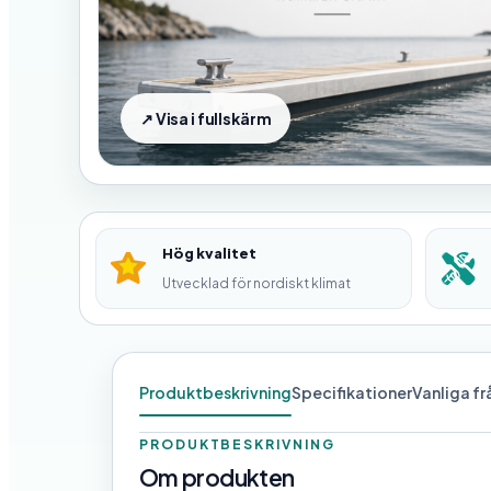
Hög kvalitet
Utvecklad för nordiskt klimat
Produktbeskrivning
Specifikationer
Vanliga f
PRODUKTBESKRIVNING
Om produkten