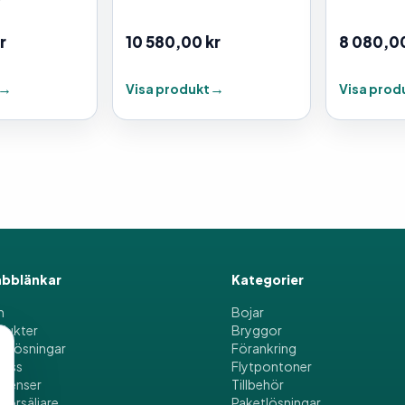
r
10 580,00
kr
8 080,0
Visa produkt
Visa prod
bblänkar
Kategorier
m
Bojar
dukter
Bryggor
etlösningar
Förankring
oss
Flytpontoner
erenser
Tillbehör
försäljare
Paketlösningar