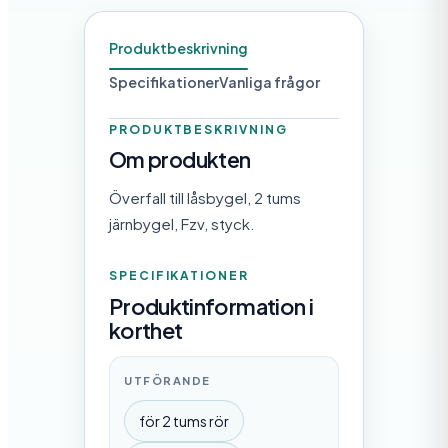
g
d
Produktbeskrivning
Specifikationer
Vanliga frågor
PRODUKTBESKRIVNING
Om produkten
Överfall till låsbygel, 2 tums
järnbygel, Fzv, styck.
SPECIFIKATIONER
Produktinformation i
korthet
UTFÖRANDE
för 2 tums rör