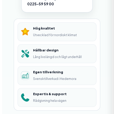
a
0225-59 59 00
l
l
L
Hög kvalitet
å
Utvecklad för nordiskt klimat
s
b
Hållbar design
Lång livslängd och lågt underhåll
y
g
Egen tillverkning
e
Svensktillverkad i Hedemora
l
m
Expertis & support
ä
Rådgivning hela vägen
n