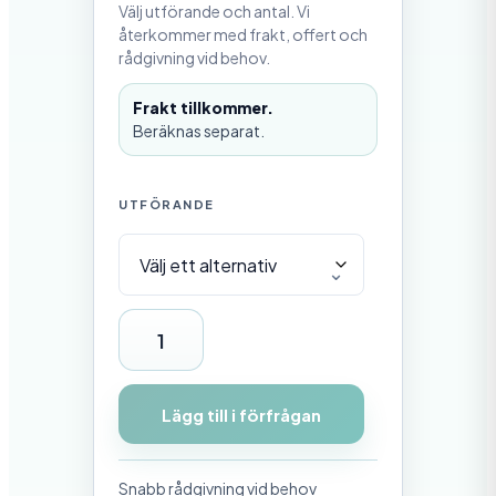
Välj utförande och antal. Vi
återkommer med frakt, offert och
rådgivning vid behov.
Frakt tillkommer.
Beräknas separat.
UTFÖRANDE
Ö
v
e
Lägg till i förfrågan
r
f
Snabb rådgivning vid behov