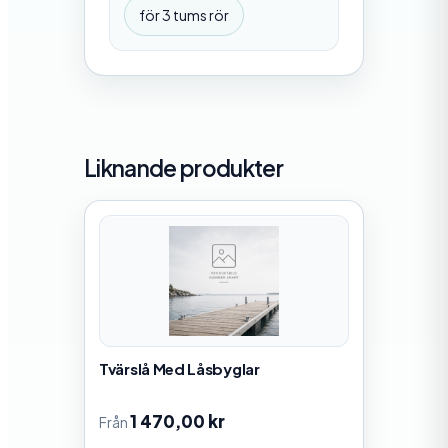
för 3 tums rör
Liknande produkter
Tvärslå Med Låsbyglar
1 470,00
kr
Från