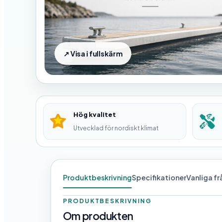
Hög kvalitet
Utvecklad för nordiskt klimat
Produktbeskrivning
Specifikationer
Vanliga f
PRODUKTBESKRIVNING
Om produkten