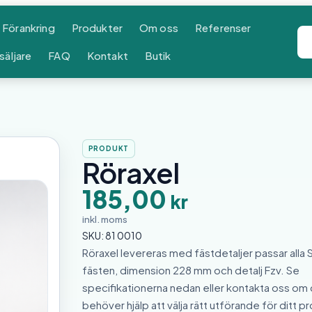
Förankring
Produkter
Om oss
Referenser
säljare
FAQ
Kontakt
Butik
PRODUKT
Röraxel
185,00
kr
inkl. moms
SKU:
81 0010
Röraxel levereras med fästdetaljer passar alla 
fästen, dimension 228 mm och detalj Fzv. Se
specifikationerna nedan eller kontakta oss om
behöver hjälp att välja rätt utförande för ditt pr