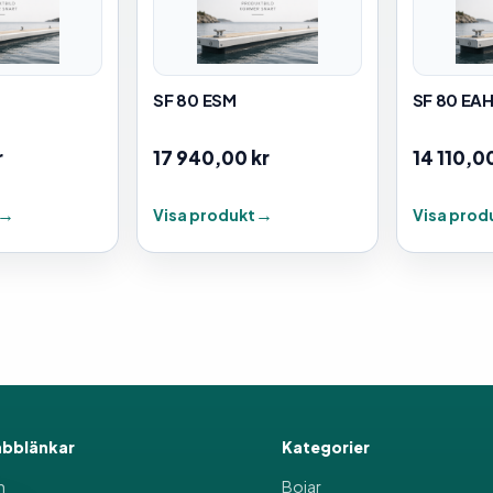
SF 80 ESM
SF 80 EA
r
17 940,00
kr
14 110,0
Visa produkt
Visa prod
bblänkar
Kategorier
m
Bojar