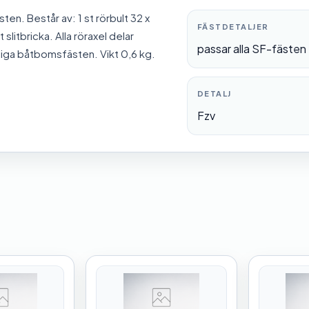
ten. Består av: 1 st rörbult 32 x
FÄSTDETALJER
 slitbricka. Alla röraxel delar
passar alla SF-fästen
liga båtbomsfästen. Vikt 0,6 kg.
DETALJ
Fzv