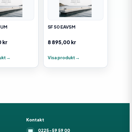
HUM
SF 50 EAVSM
0
kr
8 895,00
kr
ukt
Visa produkt
Kontakt
0225-59 59 00