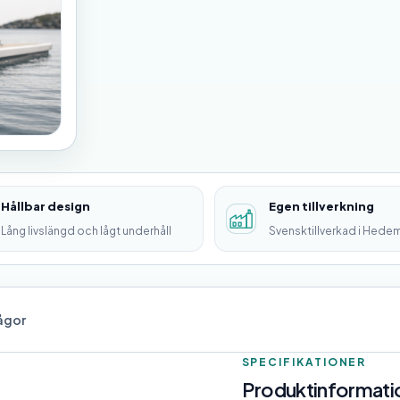
Hållbar design
Egen tillverkning
Lång livslängd och lågt underhåll
Svensktillverkad i Hede
rågor
SPECIFIKATIONER
Produktinformatio