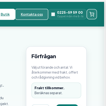
0225-59 59 00
Butik
Kontakta oss
Öppet mån–fre 8–16
Förfrågan
Välj utförande och antal. Vi
återkommer med frakt, offert
och rådgivning vid behov.
SF-
Frakt tillkommer.
Beräknas separat.
 du
ojekt.