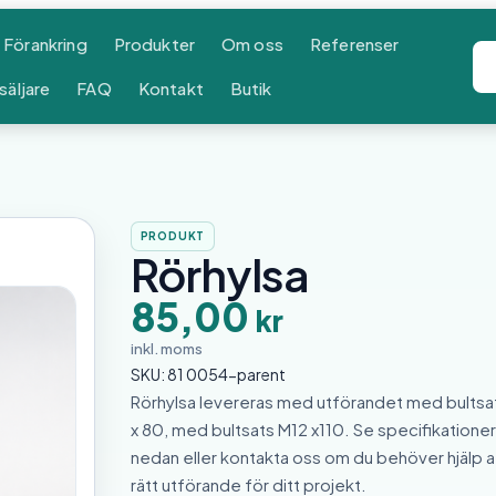
Förankring
Produkter
Om oss
Referenser
säljare
FAQ
Kontakt
Butik
PRODUKT
Rörhylsa
85,00
kr
inkl. moms
SKU:
81 0054-parent
Rörhylsa levereras med utförandet med bultsa
x 80, med bultsats M12 x110. Se specifikatione
nedan eller kontakta oss om du behöver hjälp at
rätt utförande för ditt projekt.