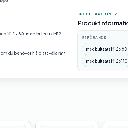
rågor
SPECIFIKATIONER
Produktinformatio
ats M12 x 80, med bultsats M12
UTFÖRANDE
med bultsats M12 x 80
om du behöver hjälp att välja rätt
med bultsats M12 x110