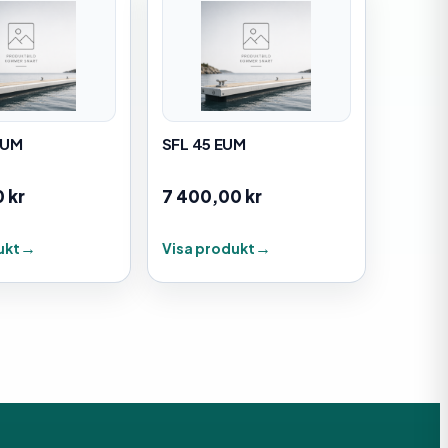
VUM
SFL 45 EUM
0
kr
7 400,00
kr
ukt
Visa produkt