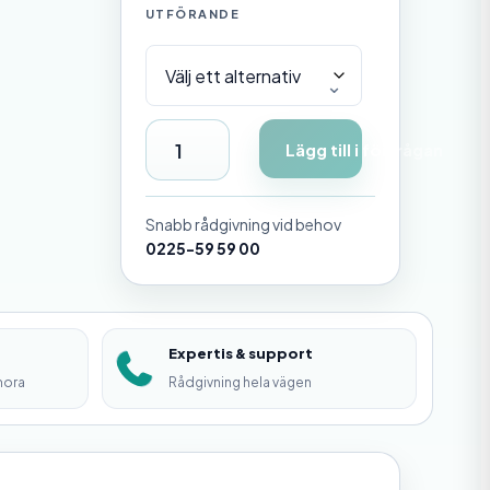
UTFÖRANDE
R
Lägg till i förfrågan
ö
r
Snabb rådgivning vid behov
h
0225-59 59 00
y
l
Expertis & support
s
mora
Rådgivning hela vägen
a
m
ä