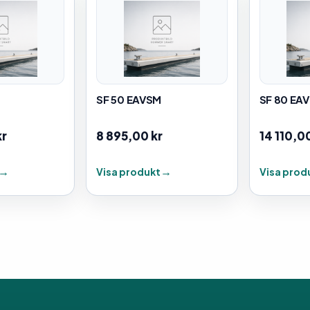
SF 50 EAVSM
SF 80 EA
kr
8 895,00
kr
14 110,0
Visa produkt
Visa prod