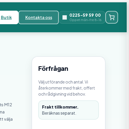
0225-59 59 00
Butik
Kontakta oss
Öppet mån–fre 8–16
Förfrågan
Välj utförande och antal. Vi
återkommer med frakt, offert
och rådgivning vid behov.
ts M12
Frakt tillkommer.
rna
Beräknas separat.
t välja