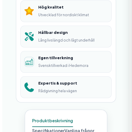
ä
Hög kvalitet
n
Utvecklad för nordiskt klimat
g
d
Hållbar design
Lång livslängd och lågt underhåll
Egen tillverkning
Svensktillverkad i Hedemora
Expertis & support
Rådgivning hela vägen
Produktbeskrivning
Specifikationer
Vanliga frågor