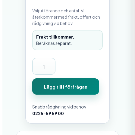
Välj utförande och antal. Vi
återkommer med frakt, offert och
rådgivning vid behov.
Frakt tillkommer.
Beräknas separat.
S
F
5
Lägg till i förfrågan
0
E
Snabb rådgivning vid behov
S
0225-59 59 00
M
m