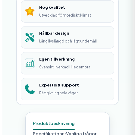
M
Hög kvalitet
m
Utvecklad för nordiskt klimat
ä
n
Hållbar design
Lång livslängd och lågt underhåll
g
d
Egen tillverkning
Svensktillverkad i Hedemora
Expertis & support
Rådgivning hela vägen
Produktbeskrivning
Specifikationer
Vanliga frågor