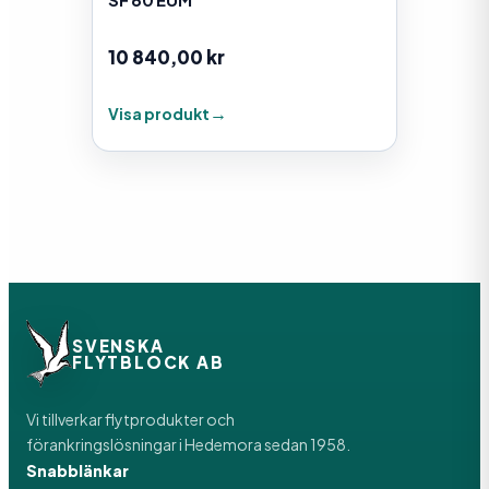
10 840,00
kr
Visa produkt
SVENSKA
FLYTBLOCK AB
Vi tillverkar flytprodukter och
förankringslösningar i Hedemora sedan 1958.
Snabblänkar