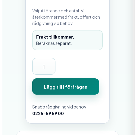
Välj utförande och antal. Vi
återkommer med frakt, offert och
rådgivning vid behov.
Frakt tillkommer.
Beräknas separat.
S
F
6
Lägg till i förfrågan
0
E
Snabb rådgivning vid behov
A
0225-59 59 00
V
U