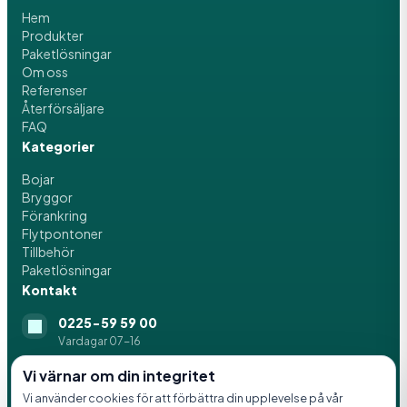
Hem
Produkter
Paketlösningar
Om oss
Referenser
Återförsäljare
FAQ
Kategorier
Bojar
Bryggor
Förankring
Flytpontoner
Tillbehör
Paketlösningar
Kontakt
0225-59 59 00
Vardagar 07-16
info@svenskaflytblock.se
Vi värnar om din integritet
Vi använder cookies för att förbättra din upplevelse på vår