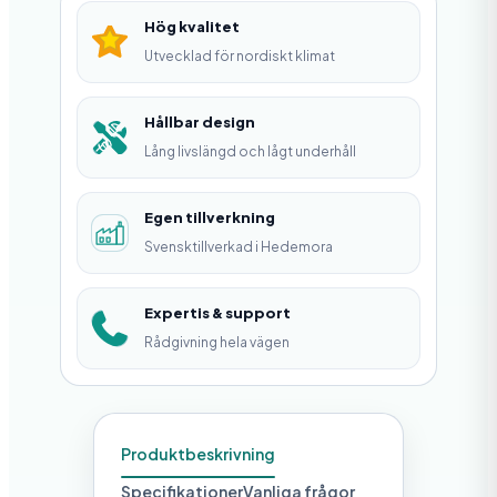
ä
Hög kvalitet
n
Utvecklad för nordiskt klimat
g
d
Hållbar design
Lång livslängd och lågt underhåll
Egen tillverkning
Svensktillverkad i Hedemora
Expertis & support
Rådgivning hela vägen
Produktbeskrivning
Specifikationer
Vanliga frågor