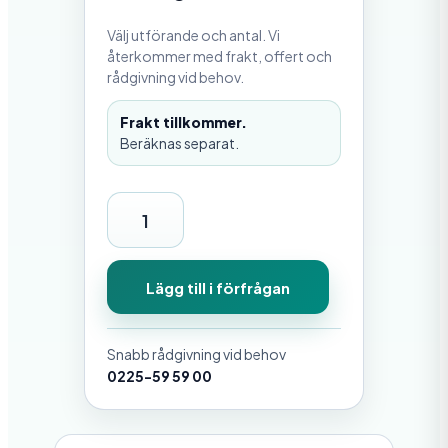
Välj utförande och antal. Vi
återkommer med frakt, offert och
rådgivning vid behov.
Frakt tillkommer.
Beräknas separat.
S
F
6
Lägg till i förfrågan
0
E
Snabb rådgivning vid behov
U
0225-59 59 00
M
m