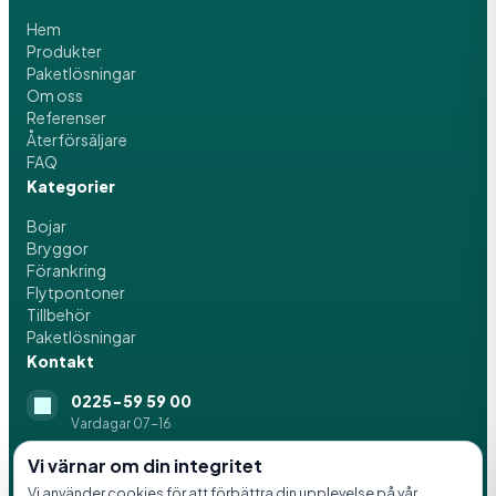
Hem
Produkter
Paketlösningar
Om oss
Referenser
Återförsäljare
FAQ
Kategorier
Bojar
Bryggor
Förankring
Flytpontoner
Tillbehör
Paketlösningar
Kontakt
0225-59 59 00
Vardagar 07-16
info@svenskaflytblock.se
Vi värnar om din integritet
Vi använder cookies för att förbättra din upplevelse på vår