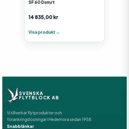
SF 60 Dsm/t
14 835,00
kr
Visa produkt
SVENSKA
FLYTBLOCK AB
Vi tillverkar flytprodukter och
förankringslösningar i Hedemora sedan 1958.
Snabblänkar