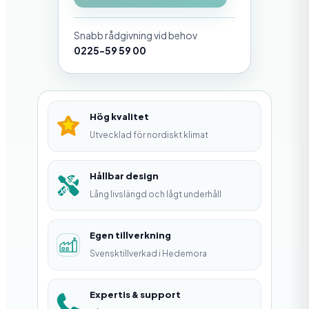
g
Snabb rådgivning vid behov
g
0225-59 59 00
a
r
e
Hög kvalitet
m
Utvecklad för nordiskt klimat
ä
n
Hållbar design
Lång livslängd och lågt underhåll
g
d
Egen tillverkning
Svensktillverkad i Hedemora
Expertis & support