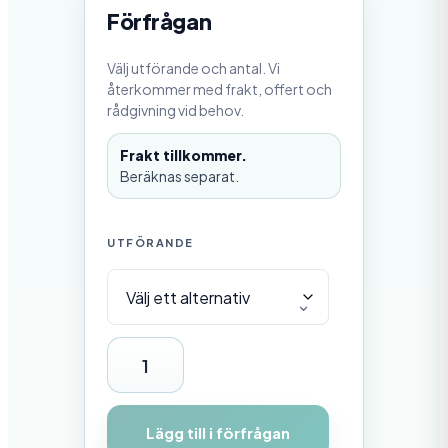
5
Förfrågan
,
0
0
Välj utförande och antal. Vi
återkommer med frakt, offert och
k
rådgivning vid behov.
r
t
i
Frakt tillkommer.
l
Beräknas separat.
l
1
4
3
UTFÖRANDE
1
0
,
0
0
U
k
r
t
l
Lägg till i förfrågan
i