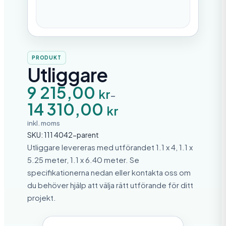
PRODUKT
Utliggare
P
9 215,00
kr
–
r
14 310,00
i
kr
s
i
inkl. moms
n
SKU:
111 4042-parent
t
e
Utliggare levereras med utförandet 1.1 x 4, 1.1 x
r
5.25 meter, 1.1 x 6.40 meter. Se
v
specifikationerna nedan eller kontakta oss om
a
l
du behöver hjälp att välja rätt utförande för ditt
l
projekt.
:
9
2
1