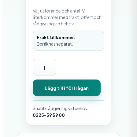
Välj utförande och antal. Vi
återkommer med frakt, offert och
rådgivning vid behov.
Frakt tillkommer.
Beräknas separat.
B
r
y
Lägg till i förfrågan
g
g
Snabb rådgivning vid behov
f
0225-59 59 00
ä
s