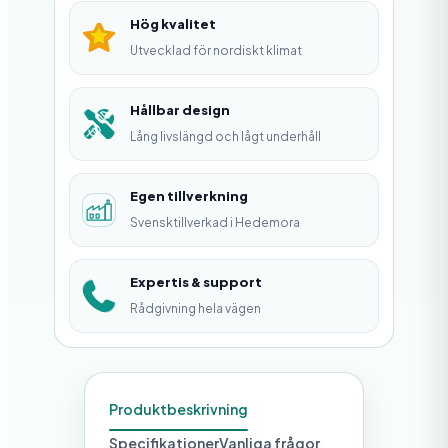
t
Hög kvalitet
e
Utvecklad för nordiskt klimat
m
ä
Hållbar design
Lång livslängd och lågt underhåll
n
g
Egen tillverkning
d
Svensktillverkad i Hedemora
Expertis & support
Rådgivning hela vägen
Produktbeskrivning
Specifikationer
Vanliga frågor