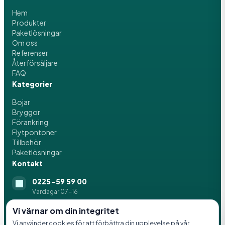
Hem
Produkter
Paketlösningar
Om oss
Referenser
Återförsäljare
FAQ
Kategorier
Bojar
Bryggor
Förankring
Flytpontoner
Tillbehör
Paketlösningar
Kontakt
0225-59 59 00
Vardagar 07-16
info@svenskaflytblock.se
Vi värnar om din integritet
Vi använder cookies för att förbättra din upplevelse på vår