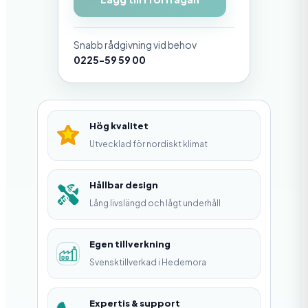
l
ä
Snabb rådgivning vid behov
n
0225-59 59 00
g
n
i
Hög kvalitet
n
Utvecklad för nordiskt klimat
g
M
Hållbar design
Lång livslängd och lågt underhåll
a
m
Egen tillverkning
m
Svensktillverkad i Hedemora
u
t
Expertis & support