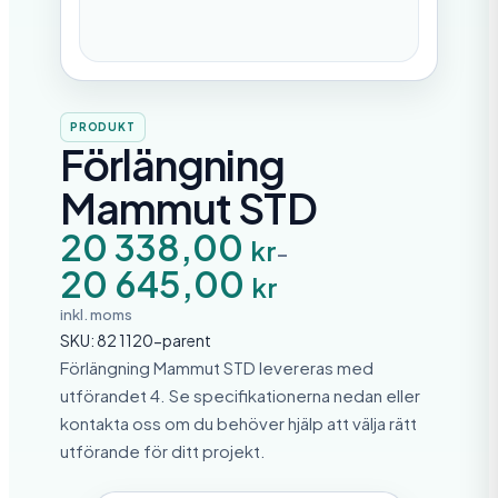
PRODUKT
Förlängning
Mammut STD
P
20 338,00
kr
–
r
20 645,00
i
kr
s
i
inkl. moms
n
SKU:
82 1120-parent
t
e
Förlängning Mammut STD levereras med
r
utförandet 4. Se specifikationerna nedan eller
v
kontakta oss om du behöver hjälp att välja rätt
a
l
utförande för ditt projekt.
l
: