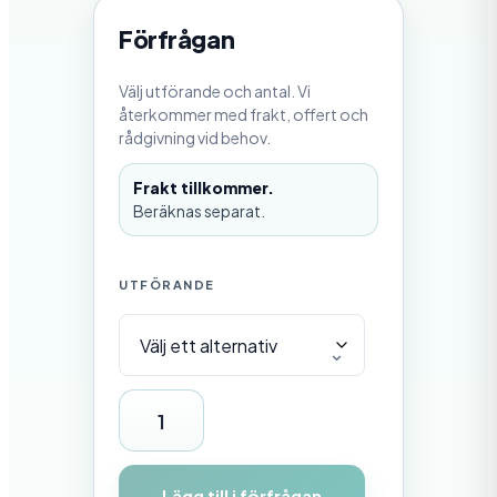
2
0
Förfrågan
3
3
8
Välj utförande och antal. Vi
,
0
återkommer med frakt, offert och
0
rådgivning vid behov.
k
Frakt tillkommer.
r
t
Beräknas separat.
i
l
l
2
UTFÖRANDE
0
6
4
5
,
0
F
0
ö
k
r
r
Lägg till i förfrågan