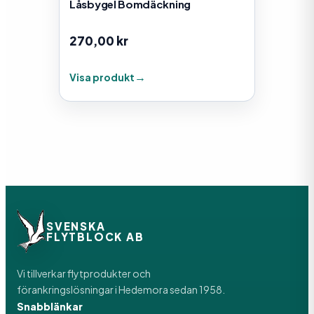
Låsbygel Bomdäckning
270,00
kr
Visa produkt
SVENSKA
FLYTBLOCK AB
Vi tillverkar flytprodukter och
förankringslösningar i Hedemora sedan 1958.
Snabblänkar