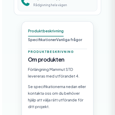
S
Rådgivning hela vägen
T
D
m
Produktbeskrivning
ä
Specifikationer
Vanliga frågor
n
g
PRODUKTBESKRIVNING
Om produkten
d
Förlängning Mammut STD
levereras med utförandet 4.
Se specifikationerna nedan eller
kontakta oss om du behöver
hjälp att välja rätt utförande för
ditt projekt.