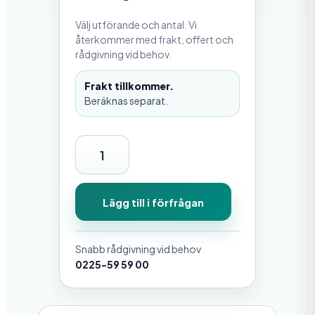
Välj utförande och antal. Vi
återkommer med frakt, offert och
rådgivning vid behov.
Frakt tillkommer.
Beräknas separat.
S
a
x
Lägg till i förfrågan
s
p
Snabb rådgivning vid behov
r
0225-59 59 00
i
n