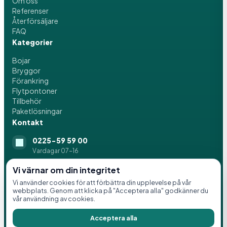
Om oss
Referenser
Återförsäljare
FAQ
Kategorier
Bojar
Bryggor
Förankring
Flytpontoner
Tillbehör
Paketlösningar
Kontakt
0225-59 59 00
Vardagar 07-16
info@svenskaflytblock.se
Vi värnar om din integritet
Vi använder cookies för att förbättra din upplevelse på vår
Idrottsvägen 8, 776 21 Hedemora
webbplats. Genom att klicka på "Acceptera alla" godkänner du
vår användning av cookies.
Acceptera alla