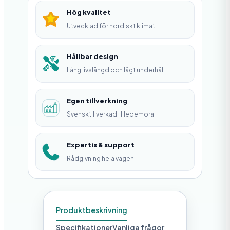
t
Hög kvalitet
m
Utvecklad för nordiskt klimat
ä
n
Hållbar design
Lång livslängd och lågt underhåll
g
d
Egen tillverkning
Svensktillverkad i Hedemora
Expertis & support
Rådgivning hela vägen
Produktbeskrivning
Specifikationer
Vanliga frågor