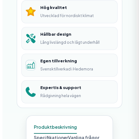
m
Hög kvalitet
/
Utvecklad för nordiskt klimat
t
m
Hållbar design
Lång livslängd och lågt underhåll
ä
n
Egen tillverkning
g
Svensktillverkad i Hedemora
d
Expertis & support
Rådgivning hela vägen
Produktbeskrivning
Specifikationer
Vanliga frågor