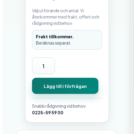
Välj utförande och antal. Vi
återkommer med frakt, offert och
rådgivning vid behov.
Frakt tillkommer.
Beräknas separat.
S
F
8
Lägg till i förfrågan
0
D
Snabb rådgivning vid behov
a
0225-59 59 00
v
s